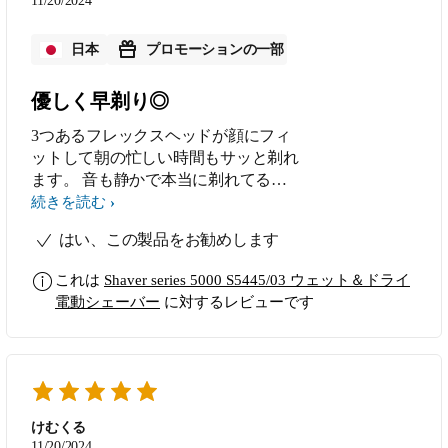
11/20/2024
スヘッドが、顔の輪郭にしっかりとフ
ィットしてくれるから、早く、素早く
日本
プロモーションの一部
剃れるという点が、特に気に入ってい
ます。 初めて充電してから、毎日、
優しく早剃り◎
使用していますが、バッテリーの持ち
が素晴らしく、1回の充電で、何度も
3つあるフレックスヘッドが顔にフィ
使用できることです。また、シェービ
ットして朝の忙しい時間もサッと剃れ
ングフォームを使ったシェービングが
ます。 音も静かで本当に剃れてるの
滑らかで、防水性能も高く、ぬるま湯
か心配になるくらいですが、しっかり
続きを読む
や水によるお手入れが簡単で利便性が
と髭をキャッチして剃り残しが気にな
良く、高い性能と使いやすさを兼ね備
はい、この製品をお勧めします
りません。 メンテナンスもワンタッ
えた優れものの、おすすめの電動シェ
チオープンヘッドで水洗いできるので
これは
Shaver series 5000 S5445/03 ウェット＆ドライ
ーバーです。 改良、改善していただ
とても簡単です。 今までは夕方頃に
電動シェーバー
に対するレビューです
きたい点は、シェービングユニットの
は青くなるのが気になっていたので抜
水洗いの乾燥を確認してから閉じてく
いていたのですが、これを使ってから
ださいと取扱説明書に記載してありま
楽さにつられて抜くのはやめました
すが、これを、水洗い後に、直ぐに閉
（笑） 少しだけ残念なのは、鼻の下
じて使えるように改良、改善していた
は鼻の穴の下はヘッドが当たらないの
だければ、さらに利便性が高くなると
で(人によって違うと思います)ちょっ
けむくる
思いました。
と残るのと、フォームを利用したウエ
11/20/2024