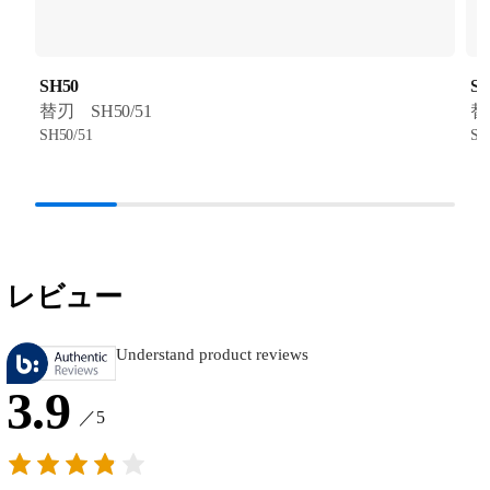
SH50
SH
替刃 SH50/51
替
SH50/51
SH
レビュー
Understand product reviews
3.9
／5