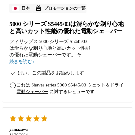
日本
プロモーションの一部
5000 シリーズ S5445/03は滑らかな剃り心地
と高いカット性能の優れた電動シェ―バー
フィリップス 5000 シリーズ S5445/03
は滑らかな剃り心地と高いカット性能
の優れた電動シェーバーです。 その
評価の理由は、毎日、使用していて、
続きを読む
高性能と使いやすさです。特に、パワ
はい、この製品をお勧めします
ーカット刃の27枚刃と360-Dフレック
スヘッドの組み合わせが、静音で、か
これは
Shaver series 5000 S5445/03 ウェット＆ドライ
つ、すごく滑らかな密着感のある剃り
電動シェーバー
に対するレビューです
心地です。肌に軽く押しあてて、時計
回りに円を描くように回転させながら
剃ると、ビックリするくらい早く、剃
り残しが無く、綺麗に剃れます。そし
て、肌に優しいです。毎日の忙しい出
勤前の髭剃りが、早く快適で、楽しみ
yamazawa
になりました。この、360-Dフレック