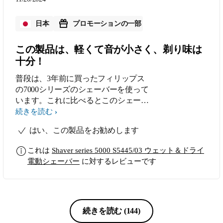
ット剃りはフォームがある分、フィッ
トしないところがあり残ります。 そ
日本
プロモーションの一部
れでも早さとお手軽さとメンテナンス
のし易さで朝の強い相棒になってくれ
この製品は、軽くて音が小さく、剃り味は
ます。軽いので出張にも◎
十分！
普段は、3年前に買ったフィリップス
の7000シリーズのシェーバーを使って
います。これに比べるとこのシェーバ
ーは、軽くて、音が小さいです。それ
続きを読む
でいて、7000シリーズに劣らず、肌に
はい、この製品をお勧めします
やさしく剃り上げてくれます。 ポッ
プアップトリマーがないため、もみあ
これは
Shaver series 5000 S5445/03 ウェット＆ドライ
げの処理はできませんが、特に問題あ
電動シェーバー
に対するレビューです
りません。 電源のロック機能がある
ので、旅行のお供に待っていきたいと
思います。
続きを読む
(144)