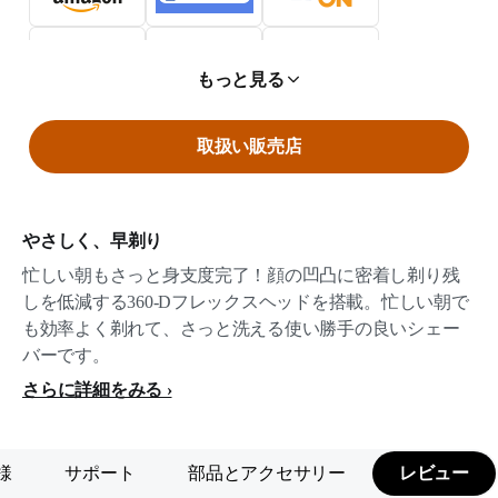
もっと見る
取扱い販売店
やさしく、早剃り
忙しい朝もさっと身支度完了！顔の凹凸に密着し剃り残
しを低減する360-Dフレックスヘッドを搭載。忙しい朝で
も効率よく剃れて、さっと洗える使い勝手の良いシェー
バーです。
さらに詳細をみる
様
サポート
部品とアクセサリー
レビュー