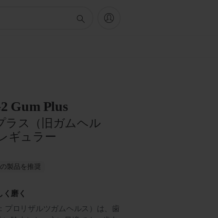
 G2 Gum Plus
プラス（旧ガムヘル
 レギュラー
がこの製品を推奨
しく磨く
旧：プロリザルツガムヘルス）は、歯