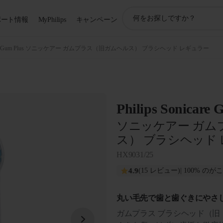
ア
ポート情報
MyPhilips
キャンペーン
イ
コ
ン
re G2 Gum Plus ソニッケアー ガムプラス（旧ガムヘルス） ブラシヘッド レギュラー
サ
ポ
ー
ト
検
Philips Sonicare
索
ソニッケアー ガム
ス） ブラシヘッド
HX9031/25
4.9
(15 レビュー)
| 100% の
丸い毛先で歯と歯ぐきにやさ
ガムプラス ブラシヘッド（