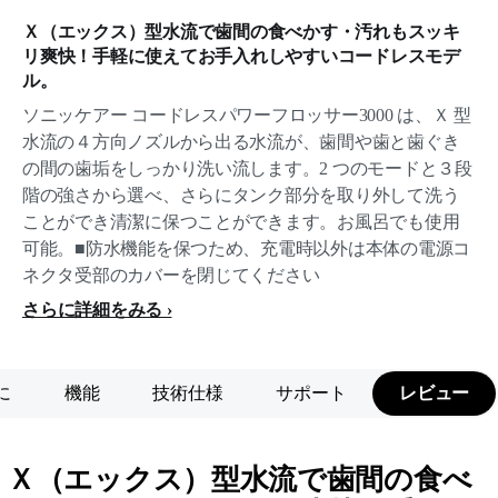
Ｘ（エックス）型水流で歯間の食べかす・汚れもスッキ
リ爽快！手軽に使えてお手入れしやすいコードレスモデ
ル。
ソニッケアー コードレスパワーフロッサー3000 は、Ｘ 型
水流の４方向ノズルから出る水流が、歯間や歯と歯ぐき
の間の歯垢をしっかり洗い流します。2 つのモードと３段
階の強さから選べ、さらにタンク部分を取り外して洗う
ことができ清潔に保つことができます。お風呂でも使用
可能。■防水機能を保つため、充電時以外は本体の電源コ
ネクタ受部のカバーを閉じてください
さらに詳細をみる
に
機能
技術仕様
サポート
レビュー
Ｘ（エックス）型水流で歯間の食べ