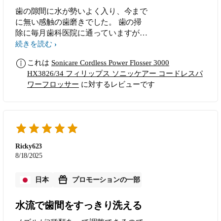
歯の隙間に水が勢いよく入り、今まで
に無い感触の歯磨きでした。 歯の掃
除に毎月歯科医院に通っていますが、
その時のスッキリ感が同じように味わ
続きを読む
えました。 歯の間に詰まっていた食
これは
Sonicare Cordless Power Flosser 3000
べかすも 水と一緒に洗い出され歯垢
HX3826/34 フィリップス ソニッケアー コードレスパ
も落としてくれたように思いました。
ワーフロッサー
に対するレビューです
Ricky623
8/18/2025
日本
プロモーションの一部
水流で歯間をすっきり洗える