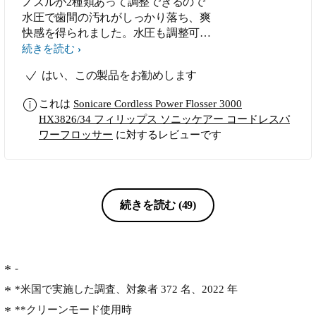
ノズルが2種類あって調整できるので
水圧で歯間の汚れがしっかり落ち、爽
快感を得られました。水圧も調整可能
で、不快感や痛みを感じることなく使
続きを読む
えました｡使ってみると歯間の食べか
はい、この製品をお勧めします
すや汚れがきれいに取れ、仕上がりは
歯がツルツルとして非常に爽快でし
これは
Sonicare Cordless Power Flosser 3000
た。電端子が独自仕様である点は少し
HX3826/34 フィリップス ソニッケアー コードレスパ
不便に感じました。USB Type-Cなど
ワーフロッサー
に対するレビューです
汎用的な規格であれば、より使いやす
くなると思います。
続きを読む
(49)
-
*米国で実施した調査、対象者 372 名、2022 年
**クリーンモード使用時