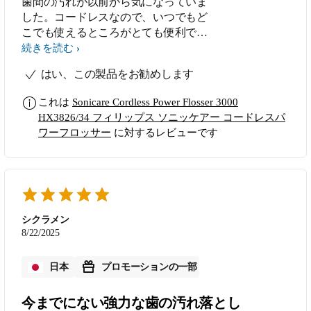
歯間の汚れが以前から気になっていま
した。コードレスなので、いつでもど
こでも使えるところがとても便利で
す。 X型水流の力強さにびっくり！し
続きを読む
かも、とても心地よい強さです。短時
はい、この製品をお勧めします
間で汚れをしっかり落としてくれるの
で、仕上がりが本当にすっきり。クリ
これは
Sonicare Cordless Power Flosser 3000
ーンモードとディープクリーンモード
HX3826/34 フィリップス ソニッケアー コードレスパ
があり、選べるのも気に入りました。
ワーフロッサー
に対するレビューです
歯間の移動ガイドがあり、初心者でも
スムーズに使えます。タンク部分を取
り外して洗えるのも、清潔に保ててい
いと思いました。電動歯ブラシと一緒
に使用していますが、ケアで歯の健康
を保っていきたいです。
シクラメン
8/22/2025
日本
プロモーションの一部
今までにない強力な歯の汚れ落とし