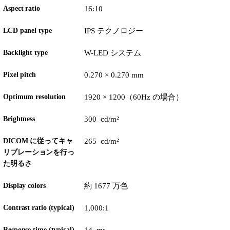
Aspect ratio
16:10
LCD panel type
IPS テクノロジー
Backlight type
W-LED システム
Pixel pitch
0.270 × 0.270 mm
Optimum resolution
1920 × 1200（60Hz の場合）
Brightness
300 cd/m²
DICOM に従ってキャ
265 cd/m²
リブレーションを行っ
た明るさ
Display colors
約 1677 万色
Contrast ratio (typical)
1,000:1
Response time (typical)