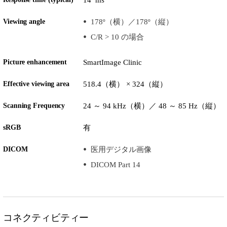
14 ms
Viewing angle
178º（横）／178º（縦）
C/R > 10 の場合
Picture enhancement
SmartImage Clinic
Effective viewing area
518.4（横） × 324（縦）
Scanning Frequency
24 ～ 94 kHz（横）／ 48 ～ 85 Hz（縦）
sRGB
有
DICOM
医用デジタル画像
DICOM Part 14
コネクティビティー