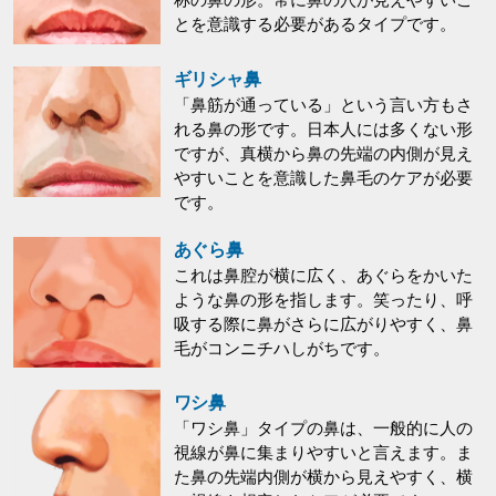
称の鼻の形。常に鼻の穴が見えやすいこ
とを意識する必要があるタイプです。
ギリシャ鼻
「鼻筋が通っている」という言い方もさ
れる鼻の形です。日本人には多くない形
ですが、真横から鼻の先端の内側が見え
やすいことを意識した鼻毛のケアが必要
です。
あぐら鼻
これは鼻腔が横に広く、あぐらをかいた
ような鼻の形を指します。笑ったり、呼
吸する際に鼻がさらに広がりやすく、鼻
毛がコンニチハしがちです。
ワシ鼻
「ワシ鼻」タイプの鼻は、一般的に人の
視線が鼻に集まりやすいと言えます。ま
た鼻の先端内側が横から見えやすく、横