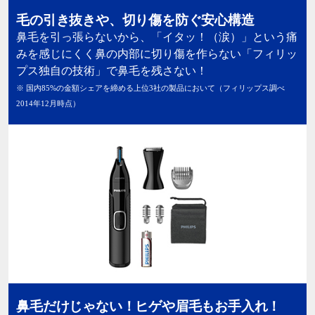
毛の引き抜きや、切り傷を防ぐ安心構造
鼻毛を引っ張らないから、「イタッ！（涙）」という痛
みを感じにくく鼻の内部に切り傷を作らない「フィリッ
プス独自の技術」で鼻毛を残さない！
※ 国内85%の金額シェアを締める上位3社の製品において（フィリップス調べ
2014年12月時点）
鼻毛だけじゃない！ヒゲや眉毛もお手入れ！