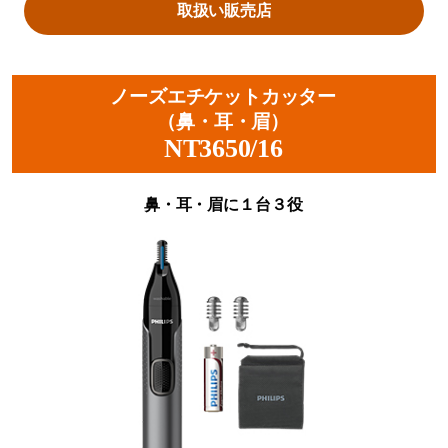
取扱い販売店
ノーズエチケットカッター
（鼻・耳・眉）
NT3650/16
鼻・耳・眉に１台３役