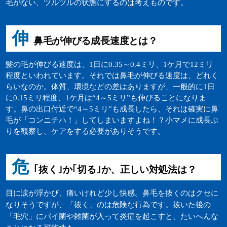
毛がない、ツルツルの状態にするのは考えものです。
伸
鼻毛が伸びる成長速度とは？
髪の毛が伸びる速度は、1日に0.35～0.4ミリ、1ケ月で12ミリ
程度といわれています。それでは鼻毛が伸びる速度は、どれく
らいなのか。体質、環境などの差はありますが、一般的に1日
に0.15ミリ程度、1ケ月は“4～5ミリ”も伸びることになりま
す。鼻の出口付近で“4～5ミリ”も成長したら、それは確実に鼻
毛が「コンニチハ！」してしまいますよね！？小マメに成長ぶ
りを観察し、ケアをする必要がありそうです。
危
｢抜く｣か｢切る｣か、正しい対処法は？
目に涙が浮かび、痛いけれど少し快感。鼻毛を抜くのはクセに
なりそうですが、「抜く」のは危険な行為です。抜いた後の
「毛穴」にバイ菌や雑菌が入って炎症を起こすと、たいへんな