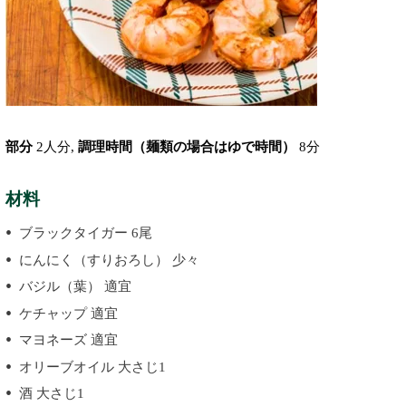
部分
2人分,
調理時間（麺類の場合はゆで時間）
8分
材料
ブラックタイガー 6尾
にんにく（すりおろし） 少々
バジル（葉） 適宜
ケチャップ 適宜
マヨネーズ 適宜
オリーブオイル 大さじ1
酒 大さじ1