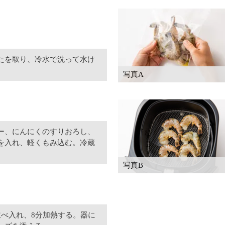
たを取り、冷水で洗って水け
写真A
ー、にんにくのすりおろし、
を入れ、軽くもみ込む。冷蔵
写真B
並べ入れ、8分加熱する。器に