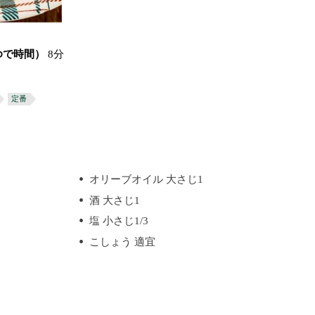
ゆで時間）
8分
定番
オリーブオイル 大さじ1
酒 大さじ1
塩 小さじ1/3
こしょう 適宜