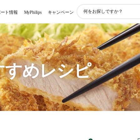
ア
ポート情報
MyPhilips
キャンペーン
イ
コ
ン
サ
ポ
ー
ト
検
すすめレシピ
索