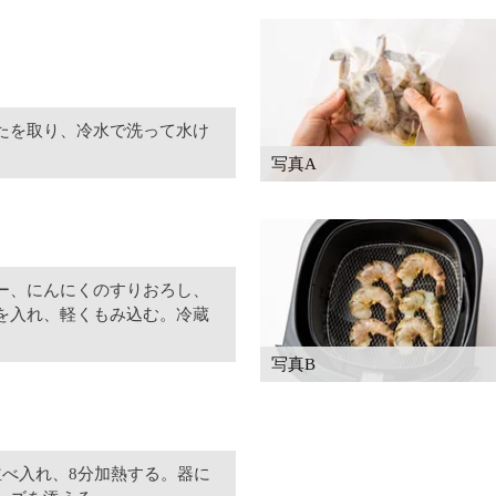
たを取り、冷水で洗って水け
写真A
ー、にんにくのすりおろし、
を入れ、軽くもみ込む。冷蔵
写真B
並べ入れ、8分加熱する。器に