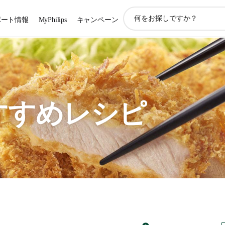
ア
ポート情報
MyPhilips
キャンペーン
イ
コ
ン
サ
ポ
ー
ト
検
すすめレシピ
索