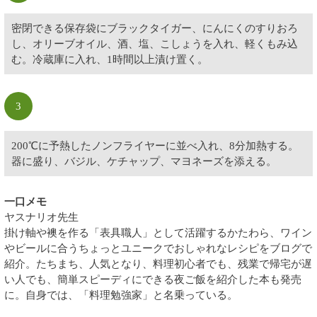
密閉できる保存袋にブラックタイガー、にんにくのすりおろ
し、オリーブオイル、酒、塩、こしょうを入れ、軽くもみ込
む。冷蔵庫に入れ、1時間以上漬け置く。
3
200℃に予熱したノンフライヤーに並べ入れ、8分加熱する。
器に盛り、バジル、ケチャップ、マヨネーズを添える。
一口メモ
ヤスナリオ先生
掛け軸や襖を作る「表具職人」として活躍するかたわら、ワイン
やビールに合うちょっとユニークでおしゃれなレシピをブログで
紹介。たちまち、人気となり、料理初心者でも、残業で帰宅が遅
い人でも、簡単スピーディにできる夜ご飯を紹介した本も発売
に。自身では、「料理勉強家」と名乗っている。