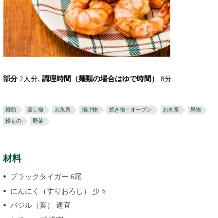
部分
2人分,
調理時間（麺類の場合はゆで時間）
8分
麺類
蒸し物
お魚系
揚げ物
焼き物・オーブン
お肉系
果物
粉もの
野菜
材料
ブラックタイガー 6尾
にんにく（すりおろし） 少々
バジル（葉） 適宜