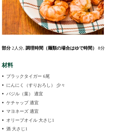
部分
2人分,
調理時間（麺類の場合はゆで時間）
8分
材料
ブラックタイガー 6尾
にんにく（すりおろし） 少々
バジル（葉） 適宜
ケチャップ 適宜
マヨネーズ 適宜
オリーブオイル 大さじ1
酒 大さじ1