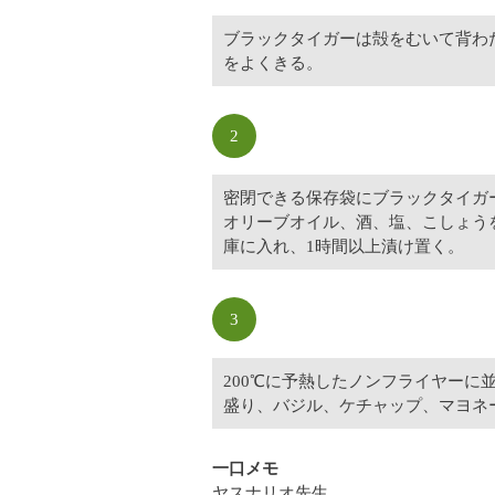
ブラックタイガーは殻をむいて背わ
をよくきる。
2
密閉できる保存袋にブラックタイガ
オリーブオイル、酒、塩、こしょう
庫に入れ、1時間以上漬け置く。
3
200℃に予熱したノンフライヤーに
盛り、バジル、ケチャップ、マヨネ
一口メモ
ヤスナリオ先生