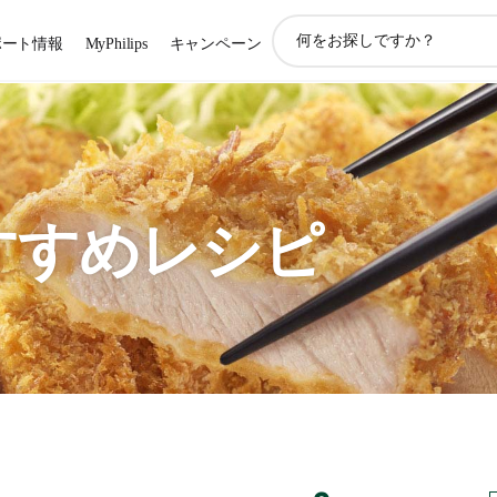
ア
ポート情報
MyPhilips
キャンペーン
イ
コ
ン
サ
ポ
ー
ト
検
すすめレシピ
索