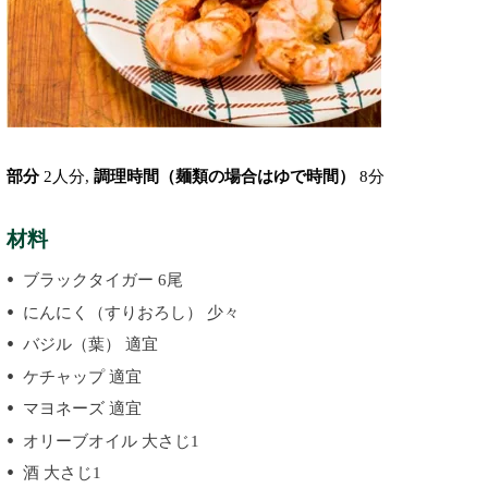
部分
2人分,
調理時間（麺類の場合はゆで時間）
8分
材料
ブラックタイガー 6尾
にんにく（すりおろし） 少々
バジル（葉） 適宜
ケチャップ 適宜
マヨネーズ 適宜
オリーブオイル 大さじ1
酒 大さじ1