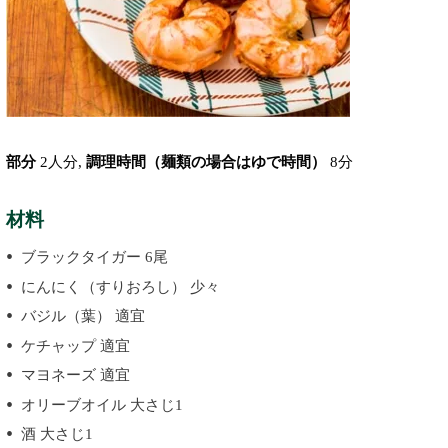
部分
2人分,
調理時間（麺類の場合はゆで時間）
8分
材料
ブラックタイガー 6尾
にんにく（すりおろし） 少々
バジル（葉） 適宜
ケチャップ 適宜
マヨネーズ 適宜
オリーブオイル 大さじ1
酒 大さじ1