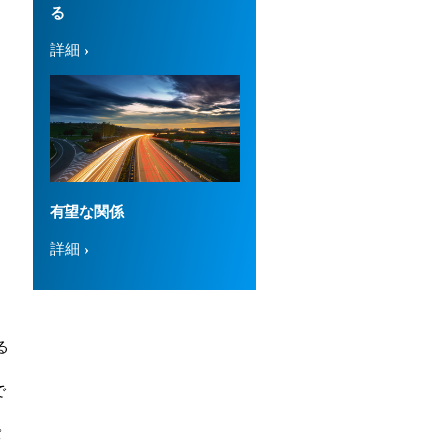
る
詳細
ー
れ
有望な関係
標
詳細
る
で
パ