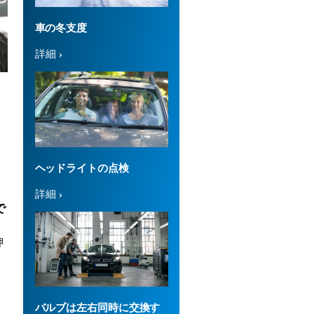
車の冬支度
詳細
福
ヘッドライトの点検
詳細
で
押
的
の
バルブは左右同時に交換す