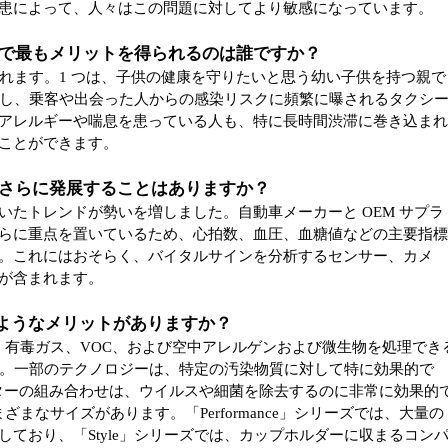
患によって、人々はこの問題に対してより敏感になっています。
で最もメリットを得られるのは誰ですか？
られます。1 つは、子供の健康を守りたいと思う幼い子供を持つ親で
過ごし、乗客や出会った人からの感染リスクに頻繁に曝されるタクシ
アレルギーや喘息を患っている人も、特に長時間渋滞に巻き込ま
ことができます。
さらに発展することはありますか？
いたトレンドが勢いを増しました。自動車メーカーと OEM サプラ
らに重点を置いているため、心拍数、血圧、血糖値などの主要指
。これにはおそらく、バイタルサインを分析するセンサー、カメ
が含まれます。
にはどのようなメリットがありますか？
、浮遊粒子、有毒ガス、VOC、および空中アレルゲンおよび微生物を処理でき
ます。一部のテクノロジーは、特定の汚染物質に対して特に効果的で
フィルターの組み合わせは、ウイルスや細菌を除去するのに非常に効果的
にはさまざまなサイズがあります。「Performance」シリーズでは、大量の
ており、「Style」シリーズでは、カップホルダーに収まるコン