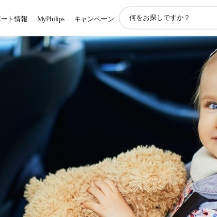
ア
ポート情報
MyPhilips
キャンペーン
イ
コ
ン
サ
ポ
ー
ト
検
索