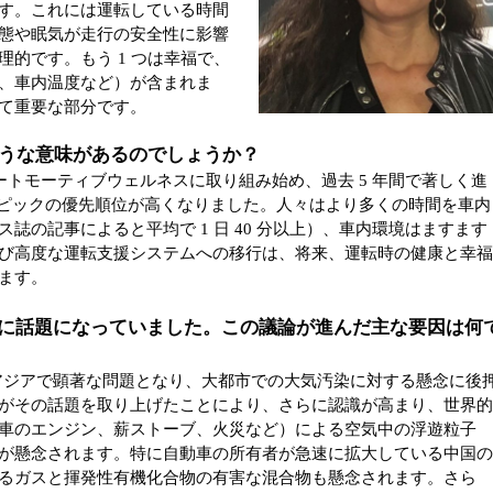
す。これには運転している時間
態や眠気が走行の安全性に影響
的です。もう 1 つは幸福で、
、車内温度など）が含まれま
て重要な部分です。
うな意味があるのでしょうか？
オートモーティブウェルネスに取り組み始め、過去 5 年間で著しく進
このトピックの優先順位が高くなりました。人々はより多くの時間を車内
誌の記事によると平均で 1 日 40 分以上）、車内環境はますます
び高度な運転支援システムへの移行は、将来、運転時の健康と幸
ます。
はすでに話題になっていました。この議論が進んだ主な要因は何
にアジアで顕著な問題となり、大都市での大気汚染に対する懸念に後
がその話題を取り上げたことにより、さらに認識が高まり、世界
車のエンジン、薪ストーブ、火災など）による空気中の浮遊粒子
が懸念されます。特に自動車の所有者が急速に拡大している中国
るガスと揮発性有機化合物の有害な混合物も懸念されます。さら