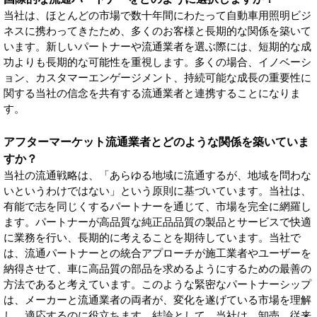
当社は、ほとんどの市場で数十年間にわたって自動車用照明ビジ
ネスに携わってきたため、多くのお客様と長期的な関係を築いて
います。新しいパートナーや流通業者を選ぶ際には、短期的な成
功よりも長期的な可能性を重視します。多くの場合、イノベーシ
ョン、カスタマーエンゲージメント、持続可能な成長の重要性に
関する当社の信念を共有する流通業者と連携することになりま
す。
アフターマーケット流通業者とどのような関係を築いていま
すか？
当社の流通戦略は、「あらゆる地域に流通するが、地域を問わな
いというわけではない」という原則に基づいています。当社は、
有能で志を同じくするパートナーを通じて、市場を完全に網羅し
ます。パートナーが高品質な純正品品質の製品とサービスで快適
に業務を行い、長期的に考えることを期待しています。当社で
は、流通パートナーとの統合アプローチが施工業者やユーザーを
納得させて、車に高品質の部品を求めるようにするための最善の
方法であると考えています。このような緊密なパートナーシップ
は、メーカーと流通業者の両者が、変化を遂げている市場を理解
し、適応するのに役立ちます。結論として、当社は、卸売、従来