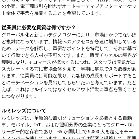
の小売、電子商取引を問わずオートモーティブアフターマーケッ
ト全体で事業を展開することを希望しています。
従業員に必要な資質は何ですか？
グローバル化と新しいテクノロジーにより、市場はかつてないほ
ど複雑になっています。情報へのアクセスが急速に増加している
ため、データを解釈し、重要なポイントを特定して、それに基づ
いて行動できる人材が不可欠です。また、販売チャネルの境界が
曖昧になり、e コマースが拡大するにつれ、スタッフは問題がエ
スカレートする前に市場全体を見て、早期に解決できる必要があ
ります。従業員には可能な限り、お客様の成長をサポートするこ
とにモチベーションを見出してもらいたいと考えています。たと
えば、これはセルインではなくセルアウト活動に重点を置くこと
につながります。
ルミレッズについて
ルミレッズは、革新的な照明ソリューションを必要とする自動
車、モバイル、IoT、および照明分野の企業にとってグローバル
リーダー的な存在であり、65 か国以上で 9,000 人を超えるチー
ムメンバーを擁しています。ルミレッズは顧客と提携して、照明