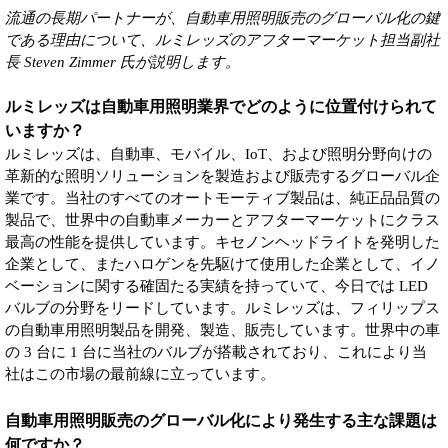
流通の長期パートナーが、自動車用照明販売のグローバル化の鍵
である理由について、ルミレッズのアフターマーケット担当副社
長 Steven Zimmer 氏が説明します。
ルミレッズは自動車用照明業界でどのように位置付けられて
いますか？
ルミレッズは、自動車、モバイル、IoT、および照明分野向けの
革新的な照明ソリューションを製造および販売するグローバル企
業です。当社のすべてのオートモーティブ製品は、純正品品質の
製品で、世界中の自動車メーカーとアフターマーケットにクラス
最高の性能を提供しています。キセノンヘッドライトを発明した
企業として、またハロゲンを先駆けて使用した企業として、イノ
ベーションに関する確固たる実績を持っていて、今日では LED
バルブの分野をリードしています。ルミレッズは、フィリップス
の自動車用照明製品を開発、製造、販売しています。世界中の車
の 3 台に 1 台に当社のバルブが搭載されており、これにより当
社はこの市場の最前線に立っています。
自動車用照明販売のグローバル化により発生する主な課題は
何ですか？