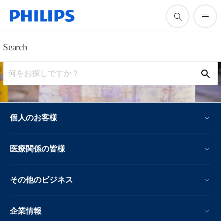
Search
ア
イ
コ
ン
サ
個人のお客様
ポ
ー
ト
医療関係の皆様
検
索
その他のビジネス
企業情報