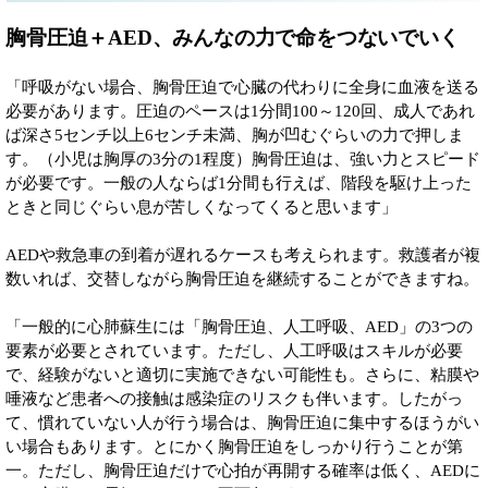
胸骨圧迫＋AED、みんなの力で命をつないでいく
「呼吸がない場合、胸骨圧迫で心臓の代わりに全身に血液を送る
必要があります。圧迫のペースは1分間100～120回、成人であれ
ば深さ5センチ以上6センチ未満、胸が凹むぐらいの力で押しま
す。（小児は胸厚の3分の1程度）胸骨圧迫は、強い力とスピード
が必要です。一般の人ならば1分間も行えば、階段を駆け上った
ときと同じぐらい息が苦しくなってくると思います」
AEDや救急車の到着が遅れるケースも考えられます。救護者が複
数いれば、交替しながら胸骨圧迫を継続することができますね。
「一般的に心肺蘇生には「胸骨圧迫、人工呼吸、AED」の3つの
要素が必要とされています。ただし、人工呼吸はスキルが必要
で、経験がないと適切に実施できない可能性も。さらに、粘膜や
唾液など患者への接触は感染症のリスクも伴います。したがっ
て、慣れていない人が行う場合は、胸骨圧迫に集中するほうがい
い場合もあります。とにかく胸骨圧迫をしっかり行うことが第
一。ただし、胸骨圧迫だけで心拍が再開する確率は低く、AEDに