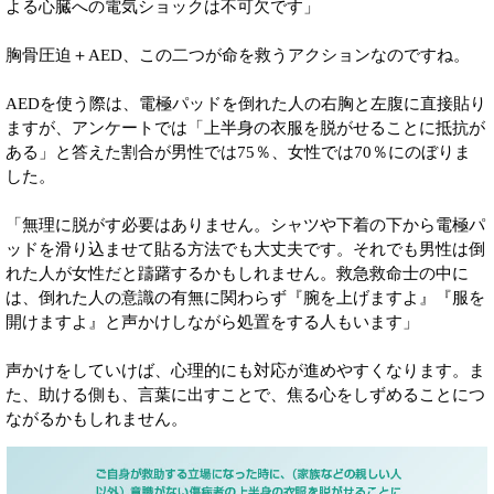
よる心臓への電気ショックは不可欠です」
胸骨圧迫＋AED、この二つが命を救うアクションなのですね。
AEDを使う際は、電極パッドを倒れた人の右胸と左腹に直接貼り
ますが、アンケートでは「上半身の衣服を脱がせることに抵抗が
ある」と答えた割合が男性では75％、女性では70％にのぼりま
した。
「無理に脱がす必要はありません。シャツや下着の下から電極パ
ッドを滑り込ませて貼る方法でも大丈夫です。それでも男性は倒
れた人が女性だと躊躇するかもしれません。救急救命士の中に
は、倒れた人の意識の有無に関わらず『腕を上げますよ』『服を
開けますよ』と声かけしながら処置をする人もいます」
声かけをしていけば、心理的にも対応が進めやすくなります。ま
た、助ける側も、言葉に出すことで、焦る心をしずめることにつ
ながるかもしれません。