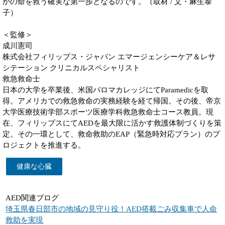
かの命を救う確実な第一歩となるのです。（取材 / 文・麻生泰
子）
＜監修＞
成川憲司
株式会社フィリップス・ジャパン エマージェンシーケア＆レサ
シテーション クリニカルスペシャリスト
救急救命士
日本の大学を卒業後、米国パロマカレッジにてParamedicを取
得。アメリカでの救急救命の実務経験を経て帰国。その後、帝京
大学医療技術学部スポーツ医療学科救急救命士コース教員。現
在、フィリップスにてAEDを最大限に活かす救護体制づくりを策
定。その一環として、救命救助のEAP（緊急時対応プラン）のプ
ロジェクトを推進する。
健康な心臓
AED関連ブログ
埼玉県春日部市の地域の見守り役！AED搭載ごみ収集車で人命
救助を実現