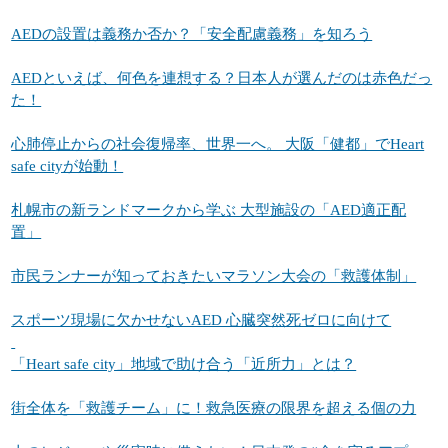
AEDの設置は義務か否か？「安全配慮義務」を知ろう
AEDといえば、何色を連想する？日本人が選んだのは赤色だっ
た！
心肺停止からの社会復帰率、世界一へ。 大阪「健都」でHeart
safe cityが始動！
札幌市の新ランドマークから学ぶ 大型施設の「AED適正配
置」
市民ランナーが知っておきたいマラソン大会の「救護体制」
スポーツ現場に欠かせないAED 心臓突然死ゼロに向けて
「Heart safe city」地域で助け合う「近所力」とは？
街全体を「救護チーム」に！救急医療の限界を超える個の力