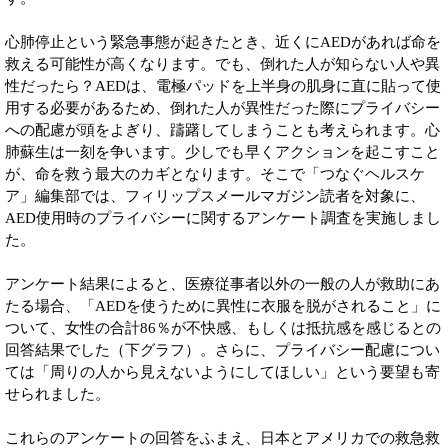
心肺停止という緊急事態が起きたとき、近くにAEDがあれば命を
救える可能性が高くなります。でも、倒れた人が知らない人や異
性だったら？AEDは、電極パッドを上半身の肌身に直に貼って使
用する必要があるため、倒れた人が異性だった際にプライバシー
への配慮が頭をよぎり、躊躇してしまうことも考えられます。心
肺蘇生は一刻を争います。少しでも早くアクションを起こすこと
が、命を救う最大のカギとなります。そこで「つなぐヘルスケ
ア」編集部では、フィリップスメールマガジン読者を対象に、
AED使用時のプライバシーに関するアンケート調査を実施しまし
た。
アンケート結果によると、医療従事者以外の一般の人が救助にあ
たる場合、「AEDを使うために異性に衣服を脱がされること」に
ついて、女性の合計86％が不快感、もしくは抵抗感を感じるとの
回答結果でした（下グラフ）。さらに、プライバシー配慮につい
ては「周りの人から見えないようにしてほしい」という要望も寄
せられました。
これらのアンケートの回答をふまえ、日本とアメリカでの救急救