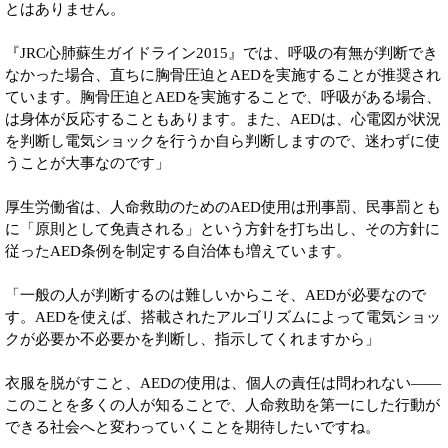
とはありません。
『JRC心肺蘇生ガイドライン2015』では、呼吸の有無が判断でき
なかった場合、直ちに胸骨圧迫とAEDを実施することが推奨され
ています。胸骨圧迫とAEDを実施することで、呼吸がある場合、
は身体が反応することもあります。また、AEDは、心電図が状況
を判断し電気ショックを行うか自ら判断しますので、迷わずに使
うことが大事なのです」
厚生労働省は、人命救助のためのAED使用は刑事罰、民事罰とも
に「原則として免責される」という方針を打ち出し、その方針に
従ったAED条例を制定する自治体も増えています。
「一般の人が判断するのは難しいからこそ、AEDが必要なので
す。AEDを使えば、搭載されたアルゴリズムによって電気ショッ
クが必要か不必要かを判断し、指示してくれますから」
衣服を脱がすこと、AEDの使用は、個人の責任は問われない——
このことを多くの人が知ることで、人命救助を第一にした行動が
できる社会へと変わっていくことを期待したいですね。