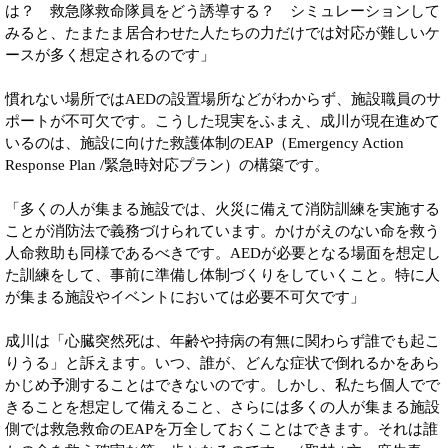
は？ 救急隊救命隊員をどう誘導する？ シミュレーションして
みると、たまたま居合わせた人たちの力だけでは対応が難しいケ
ースが多く想定されるのです」
慣れない場所ではAEDの設置場所などがわからず、施設職員のサ
ポートが不可欠です。こうした現実をふまえ、成川が現在進めて
いるのは、施設に向けた救護体制のEAP（Emergency Action
Response Plan /緊急時対応プラン）の構築です。
「多くの人が集まる施設では、火災に備えて消防訓練を実施する
ことが消防法で義務づけられています。かけがえのない命を救う
人命救助も同様であるべきです。AEDが必要となる場面を想定し
た訓練をして、事前に準備し体制づくりをしていくこと。特に人
が集まる施設やイベントにおいては必要不可欠です」
成川は「心臓突然死は、年齢や持病の有無に関わらず誰でも起こ
りうる」と訴えます。いつ、誰が、どんな症状で倒れるかをあら
かじめ予測することはできないのです。しかし、私たち個人でで
きることを想定して備えること、さらには多くの人が集まる施設
側では救急救命のEAPを万全しておくことはできます。それは誰