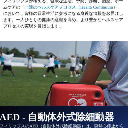
フィリップスが考える、健康な生活、予防、診断、治療、ホー
ムケアの「
一連のヘルスケアプロセス（Health Continuum）
」
において、皆様の日常生活に参考になる身近な情報をお届けし
ます。一人ひとりの健康の意識を高め、より豊かなヘルスケア
プロセスの実現を目指します。
AED - 自動体外式除細動器
フィリップスのAED（自動体外式除細動器）は、突然心停止から