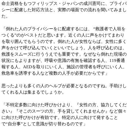
命士資格をもつフィリップス・ジャパンの成川憲司に、プライバ
シーに配慮した対応方法と、実際の場面での流れを聞いてみまし
た。
「倒れた人のプライバシーをに配慮するには、 “救護者で人垣を
つくる”のがベストだと思います。近くの人に声をかけてまわり
を取り囲んでもらうのです。倒れた人が女性ならば、女性に多く
声をかけて呼び込んでいくといいでしょう。人を呼び込むのは、
救護をスムーズに行ううえでも重要です。なぜなら倒れた現場の
状況にもよりますが、呼吸や意識の有無を確認する人、119番通
報する人、AEDを取りにいく人、施設の管理者を呼びにいく人、
救急車を誘導する人など複数の人手が必要だからです」
思ったよりも多くの人のヘルプが必要となるのですね。手助けし
てくれる人は集まるでしょうか。
「不特定多数に向けた呼びかけより、『女性の方、協力してくだ
さい』『そこのスーツの方、手を貸してくれませんか』など個々
に向けた呼びかけが有効です。特定の人に向けて発すること
で“自分事”として意識が切り替わるのです」