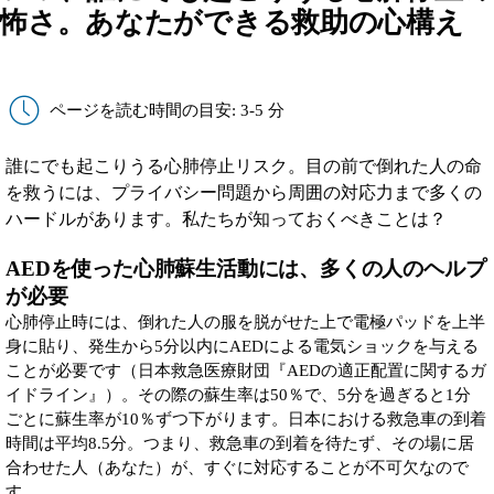
怖さ。あなたができる救助の心構え
ページを読む時間の目安: 3-5 分
誰にでも起こりうる心肺停止リスク。目の前で倒れた人の命
を救うには、プライバシー問題から周囲の対応力まで多くの
ハードルがあります。私たちが知っておくべきことは？
AEDを使った心肺蘇生活動には、多くの人のヘルプ
が必要
心肺停止時には、倒れた人の服を脱がせた上で電極パッドを上半
身に貼り、発生から5分以内にAEDによる電気ショックを与える
ことが必要です（日本救急医療財団『AEDの適正配置に関するガ
イドライン』）。その際の蘇生率は50％で、5分を過ぎると1分
ごとに蘇生率が10％ずつ下がります。日本における救急車の到着
時間は平均8.5分。つまり、救急車の到着を待たず、その場に居
合わせた人（あなた）が、すぐに対応することが不可欠なので
す。