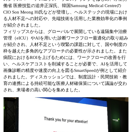
働省 医療技監の追井正深氏、韓国Samsung Medical Centreの
CIO Son Meong Hi氏などが登壇し、ヘルステックの現場におけ
る人材不足への対応や、先端技術を活用した業務効率化の事例
が紹介されました。
フィリップスからは、グローバルで展開している遠隔集中治療
管理（eICU）やAIを用いた診断ワークフロー最適化の取り組み
が紹介され、人材不足という喫緊の課題に対して、国や制度の
枠を越えた多角的なアプローチの必要性が示されました。また
病院におけるROIを上げるためには、ワークフローの改善を行
い、ヘルスケアコストを削減することが必要で、AIを活用して
画像診断の精度や速度の向上を図るSmartSpeedが例として紹介
されました。ディスカッションでは、制度設計・民間技術・教
育の連携による持続可能な医療人材確保策について議論が交わ
され、来場者の高い関心を集めました。