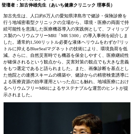
登壇者：加古伸雄先生（あいち健康クリニック 理事長）
加古先生は、人口約6万人の愛知県津島市で健診・保険診療を
行う地域密着型クリニックの立場から、環境・医療の両面で持
続可能性を意識した医療機器導入の実践例として、フィリップ
ス製のヘリウムフリーMRI「MR 5300」の導入事例を紹介しま
した。通常約1,500リットル必要な液体ヘリウムをわずか7リッ
トルに抑えるBlueSealマグネットの技術により、環境負荷を低
減。さらに、自然災害時でも機器を保全しやすく、医療継続性
が確保されるという観点から、災害対策の観点でも大きな意義
をもつ選定であると語られました。また、画像診断を基点とし
た他院との連携スキームの構築や、健診からの精密検査誘導に
よる医療資源の効率運用といった点にも触れ、地域医療におけ
るヘリウムフリーMRIによるサステナブルな運営のヒントが提
示されました。