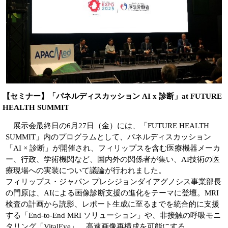
【セミナー】「パネルディスカッション AI x 診断」at FUTURE
HEALTH SUMMIT
展示会最終日の6月27日（金）には、「FUTURE HEALTH
SUMMIT」内のプログラムとして、パネルディスカッション
「AI × 診断」が開催され、フィリップスを含む医療機器メーカ
ー、行政、学術機関など、国内外の関係者が集い、AI技術の医
療現場への実装について議論が行われました。
フィリップス・ジャパン プレシジョンダイアグノシス事業部長
の門原は、AIによる画像診断支援の進化をテーマに登壇。MRI
検査の計画から読影、レポート生成に至るまでを統合的に支援
する「End-to-End MRI ソリューション」や、非接触の呼吸モニ
タリング「VitalEye」、高速画像再構成を可能にする