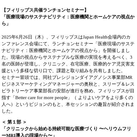
【フィリップス共催ランチョンセミナー】
「医療現場のサステナビリティ：医療機関とホームケアの視点か
ら」
2025年6月26日（木）、フィリップスはJapan Health会場内のカ
ンファレンス会場にて、ランチョンセミナー「医療現場のサステ
ナビリティ：医療機関とホームケアの視点から」を開催しまし
た。現場の視点からサステナブルな医療の実現を考えるべく、3
名の医師が登壇し、クリニック、在宅医療、医療的ケア児災害支
援という多様な切り口で、課題と取り組みを共有しました。
セミナー冒頭では、同社プレシジョンダイアグノシス事業部MR
ビジネスマーケティングマネージャーの奥秋と、スリープ＆レス
ピラトリーケア事業部長の安部が進行を務め、フィリップスが目
指す「Better care for more people」（ よりよいケアをより多くの
人へ）というビジョンのもと、本セッションの趣旨が紹介されま
した。
＜ 第１部 ＞
「クリニックから始める持続可能な医療づくり 〜ヘリウムフリ
ーMRI導入の現場から〜」