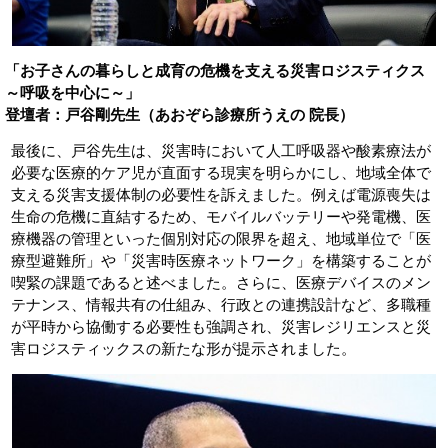
「お子さんの暮らしと成育の危機を支える災害ロジスティクス
～呼吸を中心に～」
登壇者：戸谷剛先生（あおぞら診療所うえの 院長）
最後に、戸谷先生は、災害時において人工呼吸器や酸素療法が
必要な医療的ケア児が直面する現実を明らかにし、地域全体で
支える災害支援体制の必要性を訴えました。例えば電源喪失は
生命の危機に直結するため、モバイルバッテリーや発電機、医
療機器の管理といった個別対応の限界を超え、地域単位で「医
療型避難所」や「災害時医療ネットワーク」を構築することが
喫緊の課題であると述べました。さらに、医療デバイスのメン
テナンス、情報共有の仕組み、行政との連携設計など、多職種
が平時から協働する必要性も強調され、災害レジリエンスと災
害ロジスティックスの新たな形が提示されました。