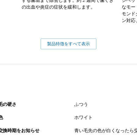
する歯垢まで除去します。約 2 週間で歯ぐき
シヘッ
の出血や炎症の症状を緩和します。
なモー
モンド
ン対応
製品特徴をすべて表示
毛の硬さ
ふつう
色
ホワイト
交換時期をお知らせ
青い毛先の色が白くなったら