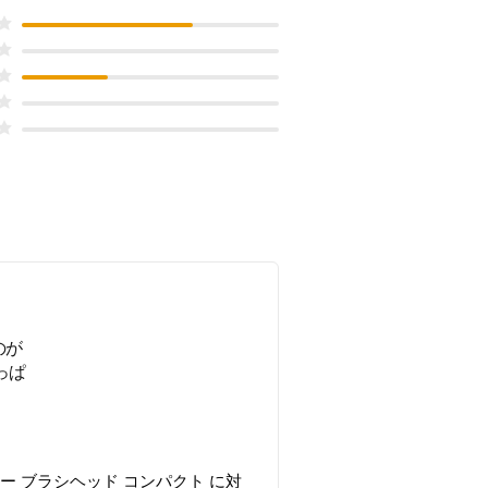
のが
っぱ
ターケアー ブラシヘッド コンパクト
に対