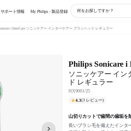
ア
サポート情報
My Philips - 製品登録
イ
コ
ン
Sonicare i InterCare ソニッケアー インターケアー ブラシヘッド レギュラー
サ
ポ
ー
ト
検
Philips Sonicare i
索
ソニッケアー イン
ド レギュラー
HX9001/25
4.3
(3 レビュー)
山切りカットで歯間の歯垢を
長いブラシ毛を備えたインタ