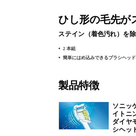
ひし形の毛先が
ステイン（着色汚れ）を除
2 本組
簡単にはめ込みできるブラシヘッド
製品特徴
ソニッ
イトニ
ダイヤ
シヘッ