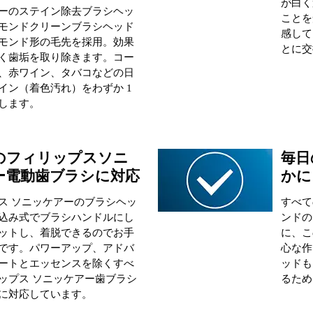
が白く
ーのステイン除去ブラシヘッ
ことを
モンドクリーンブラシヘッド
感して
モンド形の毛先を採用。効果
とに交
く歯垢を取り除きます。コー
、赤ワイン、タバコなどの日
イン（着色汚れ）をわずか 1
します。
のフィリップスソニ
毎日
ー電動歯ブラシに対応
かに
ス ソニッケアーのブラシヘッ
すべて
込み式でブラシハンドルにし
ンドの
ットし、着脱できるのでお手
に、こ
です。パワーアップ、アドバ
心な作
ートとエッセンスを除くすべ
ッドも
ップス ソニッケアー歯ブラシ
るため
に対応しています。