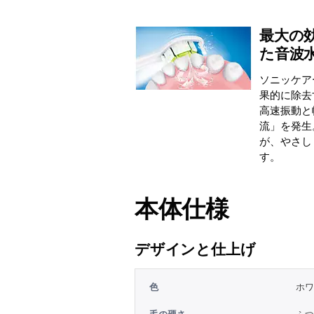
最大の
た音波
ソニッケア
果的に除去す
高速振動と
流」を発生
が、やさし
す。
本体仕様
デザインと仕上げ
色
ホワ