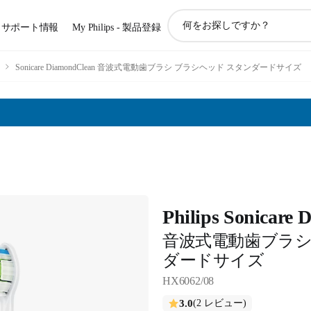
ア
サポート情報
My Philips - 製品登録
イ
コ
ン
Sonicare DiamondClean 音波式電動歯ブラシ ブラシヘッド スタンダードサイズ
サ
ポ
ー
ト
検
索
Philips Sonicare
音波式電動歯ブラシ
ダードサイズ
HX6062/08
3.0
(2 レビュー)