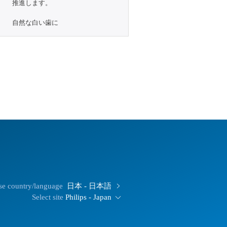
推進します。
自然な白い歯に
e country/language
日本 - 日本語
Select site
Philips - Japan