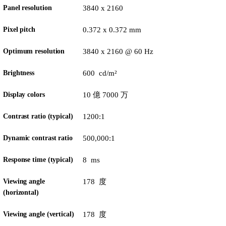
Panel resolution
3840 x 2160
Pixel pitch
0.372 x 0.372 mm
Optimum resolution
3840 x 2160 @ 60 Hz
Brightness
600 cd/m²
Display colors
10 億 7000 万
Contrast ratio (typical)
1200:1
Dynamic contrast ratio
500,000:1
Response time (typical)
8 ms
Viewing angle
178 度
(horizontal)
Viewing angle (vertical)
178 度