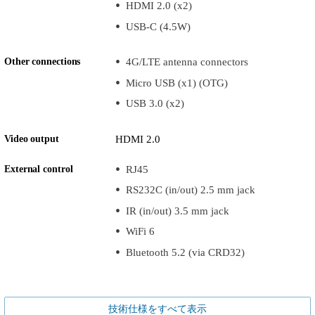
HDMI 2.0 (x2)
USB-C (4.5W)
Other connections
4G/LTE antenna connectors
Micro USB (x1) (OTG)
USB 3.0 (x2)
Video output
HDMI 2.0
External control
RJ45
RS232C (in/out) 2.5 mm jack
IR (in/out) 3.5 mm jack
WiFi 6
Bluetooth 5.2 (via CRD32)
技術仕様をすべて表示