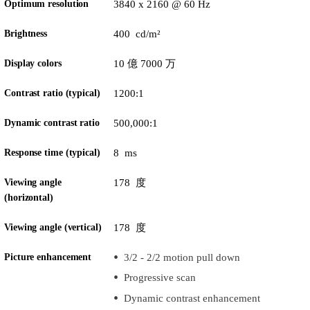
Optimum resolution
3840 x 2160 @ 60 Hz
Brightness
400 cd/m²
Display colors
10 億 7000 万
Contrast ratio (typical)
1200:1
Dynamic contrast ratio
500,000:1
Response time (typical)
8 ms
Viewing angle
178 度
(horizontal)
Viewing angle (vertical)
178 度
Picture enhancement
3/2 - 2/2 motion pull down
Progressive scan
Dynamic contrast enhancement