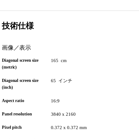
技術仕様
画像／表示
Diagonal screen size
165 cm
(metric)
Diagonal screen size
65 インチ
(inch)
Aspect ratio
16:9
Panel resolution
3840 x 2160
Pixel pitch
0.372 x 0.372 mm