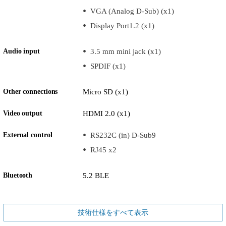
VGA (Analog D-Sub) (x1)
Display Port1.2 (x1)
Audio input
3.5 mm mini jack (x1)
SPDIF (x1)
Other connections
Micro SD (x1)
Video output
HDMI 2.0 (x1)
External control
RS232C (in) D-Sub9
RJ45 x2
Bluetooth
5.2 BLE
技術仕様をすべて表示