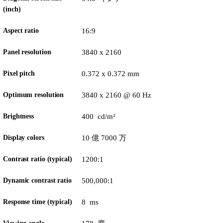
(inch)
Aspect ratio
16:9
Panel resolution
3840 x 2160
Pixel pitch
0.372 x 0.372 mm
Optimum resolution
3840 x 2160 @ 60 Hz
Brightness
400 cd/m²
Display colors
10 億 7000 万
Contrast ratio (typical)
1200:1
Dynamic contrast ratio
500,000:1
Response time (typical)
8 ms