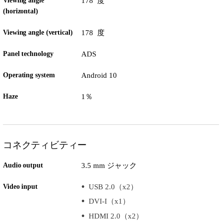
Viewing angle
178 度
(horizontal)
Viewing angle (vertical)
178 度
Panel technology
ADS
Operating system
Android 10
Haze
1％
コネクティビティー
Audio output
3.5 mm ジャック
Video input
USB 2.0（x2）
DVI-I（x1）
HDMI 2.0（x2）