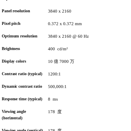
Panel resolution
3840 x 2160
Pixel pitch
0.372 x 0.372 mm
Optimum resolution
3840 x 2160 @ 60 Hz
Brightness
400 cd/m²
Display colors
10 億 7000 万
Contrast ratio (typical)
1200:1
Dynamic contrast ratio
500,000:1
Response time (typical)
8 ms
Viewing angle
178 度
(horizontal)
Viewing angle (vertical)
178 度