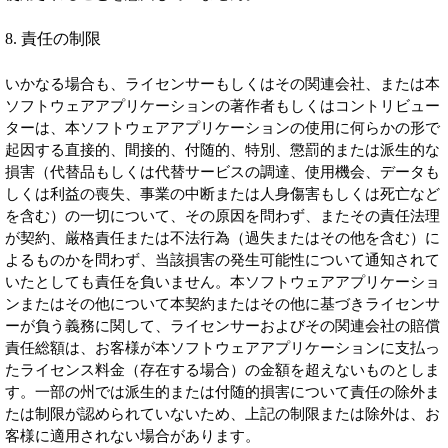
8. 責任の制限
いかなる場合も、ライセンサーもしくはその関連会社、または本
ソフトウェアアプリケーションの著作者もしくはコントリビュー
ターは、本ソフトウェアアプリケーションの使用に何らかの形で
起因する直接的、間接的、付随的、特別、懲罰的または派生的な
損害（代替品もしくは代替サービスの調達、使用機会、データも
しくは利益の喪失、事業の中断または人身傷害もしくは死亡など
を含む）の一切について、その原因を問わず、またその責任法理
が契約、厳格責任または不法行為（過失またはその他を含む）に
よるものかを問わず、当該損害の発生可能性について通知されて
いたとしても責任を負いません。本ソフトウェアアプリケーショ
ンまたはその他について本契約またはその他に基づきライセンサ
ーが負う義務に関して、ライセンサーおよびその関連会社の賠償
責任総額は、お客様が本ソフトウェアアプリケーションに支払っ
たライセンス料金（存在する場合）の金額を超えないものとしま
す。一部の州では派生的または付随的損害について責任の除外ま
たは制限が認められていないため、上記の制限または除外は、お
客様に適用されない場合があります。