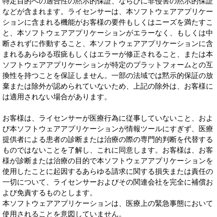
特定目的への適合性の黙示的保証、ならびに非侵害の黙示的保証
などが含まれます。ライセンサーは、本ソフトウェアアプリケー
ションに含まれる機能がお客様の要件もしくはニーズを満たすこ
と、本ソフトウェアアプリケーションがエラーなく、もしくは中
断されずに作動すること、本ソフトウェアアプリケーションに含
まれるあらゆる瑕疵もしくはエラーが修正されること、または本
ソフトウェアアプリケーションが特定のプラットフォームとの互
換性を持つことを保証しません。一部の法域では黙示的保証の放
棄または除外が認められていないため、上記の除外は、お客様に
は適用されない場合があります。
お客様は、ライセンサーが医療行為に従事していないこと、およ
び本ソフトウェアアプリケーションが情報ツールにすぎず、医療
提供者による患者の診断または治療の際の専門的判断を代替する
ものではないことを了解し、これに同意します。お客様は、お客
様が診断または治療の目的で本ソフトウェアアプリケーションを
使用したことに起因するあらゆる請求に関する損失または責任の
一切について、ライセンサーおよびその関連会社を完全に補償お
よび免責するものとします。
本ソフトウェアアプリケーションは、医療上の緊急事態において
使用されることを意図していません。