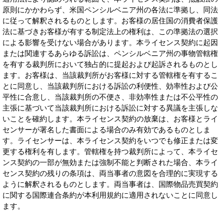
原則にかかわらず、米国ペンシルベニア州の各法に準拠し、同法
に従って解釈されるものとします。お客様の居住国の消費者保護
法に基づきお客様が有する制定法上の権利は、この準拠法の選択
による影響を受けない場合があります。本ライセンス契約に起因
または関連するあらゆる訴訟は、ペンシルベニア州の事物管轄権
を有する裁判所において独占的に提起および起訴されるものとし
ます。お客様は、当該裁判所がお客様に対する管轄権を有するこ
とに同意し、当該裁判所における訴訟の利便性、効率性および公
平性に合意し、当該裁判所の不便さ、非効率性または不公平性の
主張に基づいて当該裁判所における訴訟に対する異議を主張しな
いことを確約します。本ライセンス契約の放棄は、お客様とライ
センサーが署名した書面による場合のみ有効であるものとしま
す。ライセンサーは、本ライセンス契約をいつでも修正または変
更する権利を有します。管轄権を持つ裁判所によって、本ライセ
ンス契約の一部が無効または強制不能と判断された場合、本ライ
センス契約の残りの条項は、両当事者の意図を合理的に実現する
ように解釈されるものとします。両当事者は、国際物品売買契約
に関する国際連合条約が本利用規約に適用されないことに同意し
ます。