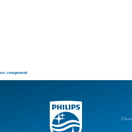
-now component
Choos