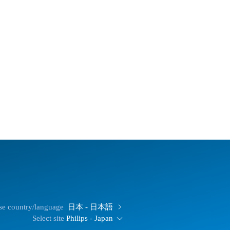
e country/language
日本 - 日本語
Select site
Philips - Japan