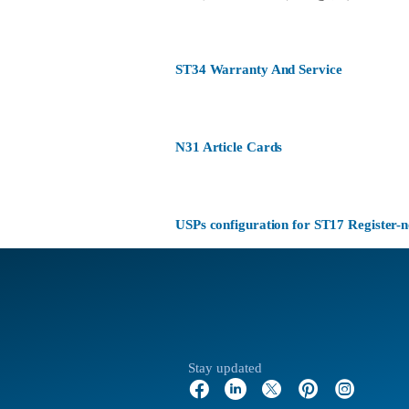
ST34 Warranty And Service
N31 Article Cards
USPs configuration for ST17 Register
Stay updated