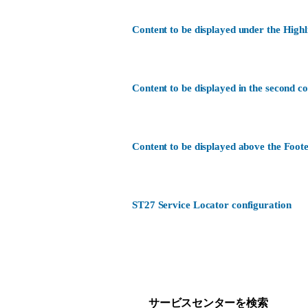
Content to be displayed under the Highl
Content to be displayed in the second c
Content to be displayed above the Foote
ST27 Service Locator configuration
カスタマーサービス
何かお困りですか？
サービスセンターを検索