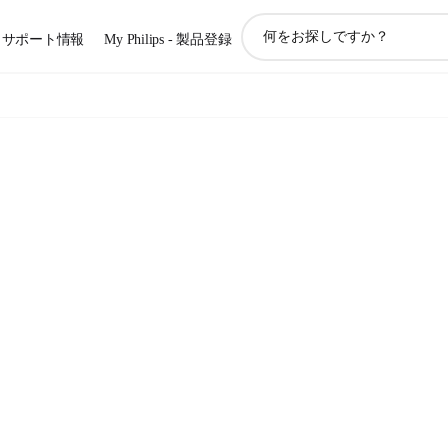
ア
サポート情報
My Philips - 製品登録
イ
コ
ン
サ
ポ
ー
ト
検
索