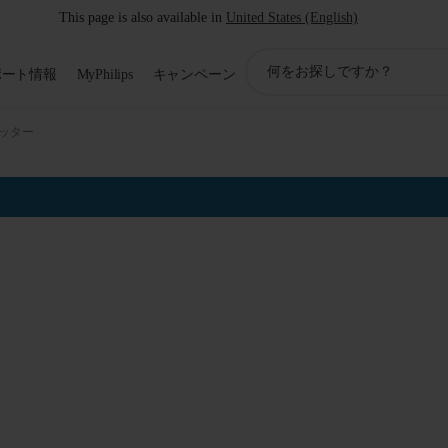
This page is also available in
United States (English)
ア
ポート情報
MyPhilips
キャンペーン
イ
コ
ン
ッター
サ
ポ
ー
ト
検
索