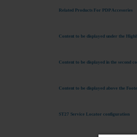
Related Products For PDP Accesories
Content to be displayed under the Highl
Content to be displayed in the second c
Content to be displayed above the Foote
ST27 Service Locator configuration