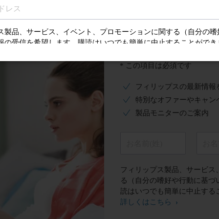
ファーを受ける
ご登録はこ
* この項目は必須です
フィリップスの最新情報
特別なオファーやキャン
製品モニターのご案内
お名前(姓)
お名
フィリップス製品、サービス
る（自分の嗜好や行動に基づ
読はいつでも簡単に中止する
詳しくはこちら