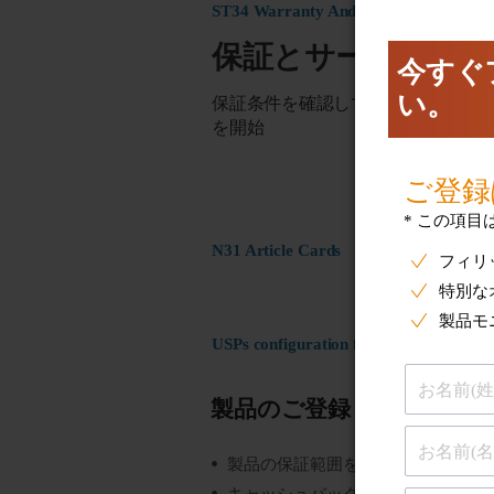
ST34 Warranty And Service
保証とサービス
保証条件を確認して製品の交換また
を開始
N31 Article Cards
USPs configuration for ST17 Register
製品のご登録
製品の保証範囲を把握する