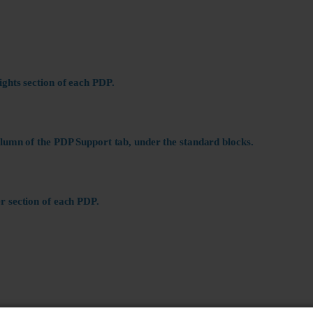
ights section of each PDP.
olumn of the PDP Support tab, under the standard blocks.
r section of each PDP.