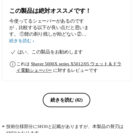
この製品は絶対オススメです！
今使ってるシェーバーがあるのです
が，比較する以下が良い点だと思いま
す。 ①髭の剃り残しが殆どない ②髭
を剃ってる際、肌の痛みがない ③充
続きを読む
電速度が早い（一回使用後なら，3分
はい、この製品をお勧めします
程で満充電） ④バッテリー持ちも良
い（50分間使える） 使って5日目です
これは
Shaver 5000X series X5012/05 ウェット＆ドラ
が，今の所悪い点は見当たらないで
イ電動シェーバー
に対するレビューです
す。
続きを読む
(82)
技術仕様部分にSH30と記載がありますが、本製品の替刃は
SH50となります。