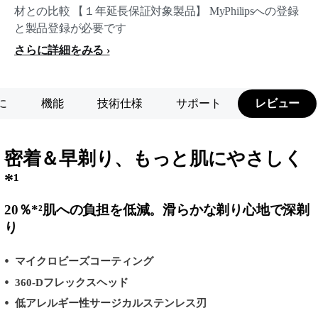
材との比較 【１年延長保証対象製品】 MyPhilipsへの登録
と製品登録が必要です
さらに詳細をみる
に
機能
技術仕様
サポート
レビュー
密着＆早剃り、もっと肌にやさしく
*¹
20％*²肌への負担を低減。滑らかな剃り心地で深剃
り
マイクロビーズコーティング
360-Dフレックスヘッド
低アレルギー性サージカルステンレス刃