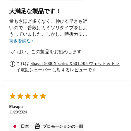
大満足な製品です！
量もさほど多くなく、伸びる早さも遅
いので、普段はカミソリタイプをしよ
うしていました。しかし、時折カミソ
リ負けで傷を作ってしまうのが悩みで
続きを読む
した。 毎日使うわけでもないので、
はい、この製品をお勧めします
なかなか電動にふみきれずにいまし
た。 こちらは音も静かで、肌への刺
これは
Shaver 5000X series X5012/05 ウェット＆ドラ
激は少ないものの、しっかりとそれま
イ電動シェーバー
に対するレビューです
す。防水仕様となっているので、お風
呂と洗面所、リビングなど、場所を気
にせず使用できるのも良かったです。
Masapu
11/20/2024
日本
プロモーションの一部