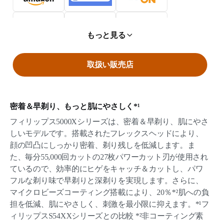
もっと見る
取扱い販売店
密着＆早剃り、もっと肌にやさしく*¹
フィリップス5000Xシリーズは、密着＆早剃り、肌にやさ
しいモデルです。搭載されたフレックスヘッドにより、
顔の凹凸にしっかり密着、剃り残しを低減します。ま
た、毎分55,000回カットの27枚パワーカット刃が使用され
ているので、効率的にヒゲをキャッチ＆カットし、パワ
フルな剃り味で早剃りと深剃りを実現します。さらに、
マイクロビーズコーティング搭載により、20％*²肌への負
担を低減、肌にやさしく、刺激を最小限に抑えます。*¹フ
ィリップスS54XXシリーズとの比較 *²非コーティング素