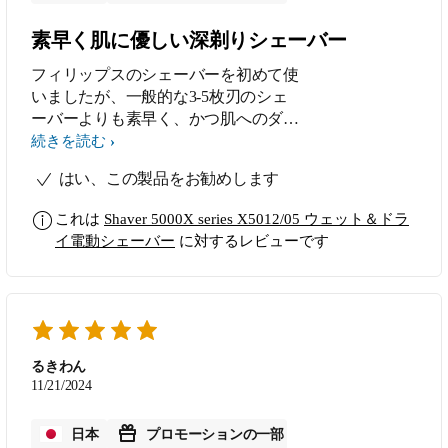
素早く肌に優しい深剃りシェーバー
フィリップスのシェーバーを初めて使
いましたが、一般的な3-5枚刃のシェ
ーバーよりも素早く、かつ肌へのダメ
ージが少なくシェービングすることが
続きを読む
できました。防水性能も高く、風呂場
はい、この製品をお勧めします
でも使用できることはシェービングの
幅を広げる素晴らしい選択肢だと思い
これは
Shaver 5000X series X5012/05 ウェット＆ドラ
ます。充電コードがUSB-S対応でアダ
イ電動シェーバー
に対するレビューです
プターを選ばないのも助かります。付
属のトリマーも切れ味が良く、幅も広
いのでちょっとしたムダ毛処理にも使
いやすいです。
るきわん
11/21/2024
日本
プロモーションの一部