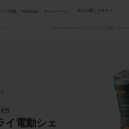
ア
ポート情報
MyPhilips
キャンペーン
イ
コ
ン
ips
シリーズシェーバー
Shaver 1000 Series ウェット＆ドライ電動シェーバ
サ
ポ
ー
ト
検
索
ート
ies
ライ電動シェ