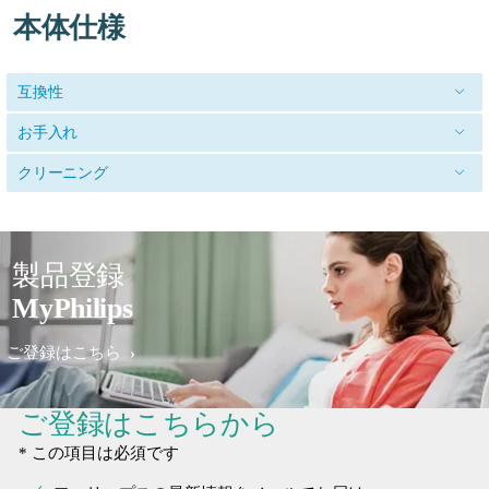
本体仕様
互換性
お手入れ
クリーニング
製品登録
MyPhilips
ご登録はこちら
ご登録はこちらから
* この項目は必須です