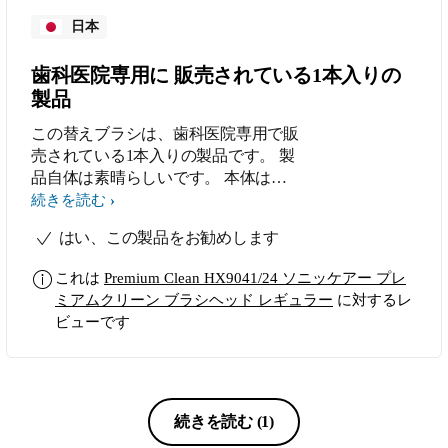
日本
歯科医院専用に 販売されている1本入りの
製品
この替えブラシは、歯科医院専用で販
売されている1本入りの製品です。 製
品自体は素晴らしいです。 本体は、
歯科医院で同時購入した「Sonicare ソ
続きを読む
ニッケアー プロテクトクリーン プロ
はい、この製品をお勧めします
フェッショナル HX6489/01」で使用
中です。 もうしばらくは、手放せな
これは
Premium Clean HX9041/24 ソニッケアー プレ
いですね。 ステインの除去、歯垢の
ミアムクリーン ブラシヘッド レギュラー
に対するレ
除去、歯ぐきの健康、など、最適なソ
ビューです
ニッケアーのブラシヘッドだと思いま
す。
続きを読む
(1)