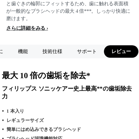
と歯ぐきの輪郭にフィットするため、歯に触れる表面積
が一般的なブラシヘッドの最大 4 倍***。しっかり快適に
磨けます。
さらに詳細をみる
に
機能
技術仕様
サポート
レビュー
最大 10 倍の歯垢を除去*
フィリップス ソニッケアー史上最高**の歯垢除去
力
1 本入り
レギュラーサイズ
簡単にはめ込みできるブラシヘッド
ブラシヘッド認識機能対応