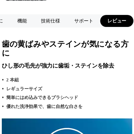
に
機能
技術仕様
サポート
レビュー
歯の黄ばみやステインが気になる方
に
ひし形の毛先が強力に歯垢・ステインを除去
2 本組
レギュラーサイズ
簡単にはめ込みできるブラシヘッド
優れた洗浄効果で、歯に自然な白さを