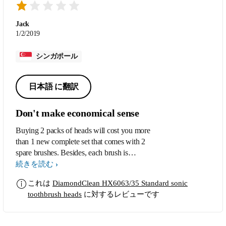
Jack
1/2/2019
シンガポール
日本語 に翻訳
Don't make economical sense
Buying 2 packs of heads will cost you more
than 1 new complete set that comes with 2
spare brushes. Besides, each brush is
technically designed to last only for a few
続きを読む
brushing session for obvious commercial
これは
DiamondClean HX6063/35 Standard sonic
reason.
toothbrush heads
に対するレビューです