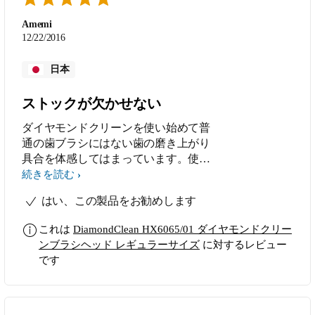
Amemi
12/22/2016
日本
ストックが欠かせない
ダイヤモンドクリーンを使い始めて普
通の歯ブラシにはない歯の磨き上がり
具合を体感してはまっています。使い
続けると歯の黄ばみがとれて白くなり
続きを読む
磨きあがりもツルツル。普通の歯ブラ
はい、この製品をお勧めします
シを使用していた時に感じてた歯のざ
らつきや磨き残した感じがないのでや
これは
DiamondClean HX6065/01 ダイヤモンドクリー
っぱり音波の力はすごいんだなっと実
ンブラシヘッド レギュラーサイズ
に対するレビュー
感。そのため変えブラシも欠かせませ
です
ん。ブラシヘッドを交換するだけでい
つでも新品同様の使い心地になるのも
便利です。これからも愛用していきま
す。