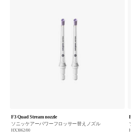
F3 Quad Stream nozzle
F1
ソニッケアーパワーフロッサー替えノズル
ソ
HX3062/00
HX