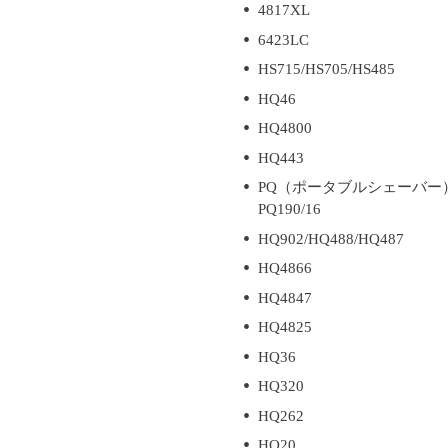
4817XL
6423LC
HS715/HS705/HS485
HQ46
HQ4800
HQ443
PQ（ポータブルシェーバー） PQ220
PQ190/16
HQ902/HQ488/HQ487
HQ4866
HQ4847
HQ4825
HQ36
HQ320
HQ262
HQ20