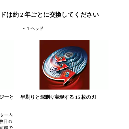
ドは約 2 年ごとに交換してください
1 ヘッド
ジーと
早剃りと深剃り実現する 15 枚の刃
ター内
 枚目の
可能で