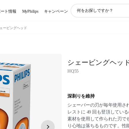
ア
ポート情報
MyPhilips
キャンペーン
イ
コ
ン
ェービングヘッド
サ
ポ
ー
ト
検
シェービングヘッ
索
HQ55
深剃りを維持
シェーバーの刃が毎年使用さ
レストに 49 回も登頂して
素材を使用して作られた刃で
り心地は落ちるものです。性