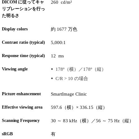
DICOM に従ってキャ
260 cd/m²
リブレーションを行っ
た明るさ
Display colors
約 1677 万色
Contrast ratio (typical)
5,000:1
Response time (typical)
12 ms
Viewing angle
178º（横）／178º（縦）
C/R > 10 の場合
Picture enhancement
SmartImage Clinic
Effective viewing area
597.6（横）× 336.15（縦）
Scanning Frequency
30 ～ 83 kHz（横）／56 ～ 75 Hz（縦）
sRGB
有