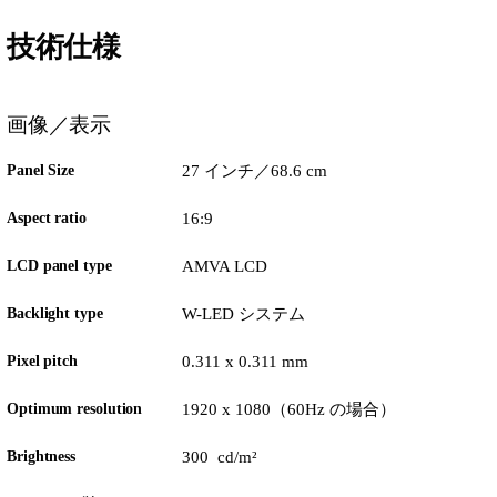
技術仕様
画像／表示
Panel Size
27 インチ／68.6 cm
Aspect ratio
16:9
LCD panel type
AMVA LCD
Backlight type
W-LED システム
Pixel pitch
0.311 x 0.311 mm
Optimum resolution
1920 x 1080（60Hz の場合）
Brightness
300 cd/m²