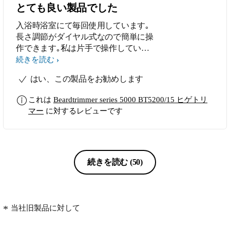
とても良い製品でした
入浴時浴室にて毎回使用しています｡
長さ調節がダイヤル式なので簡単に操
作できます｡私は片手で操作していま
す｡機能､性能はとても満足していま
続きを読む
す｡ 又､カスタマーの対応も良く海外
はい、この製品をお勧めします
ブランドとしては安心して使用出来て
います｡
これは
Beardtrimmer series 5000 BT5200/15 ヒゲトリ
マー
に対するレビューです
続きを読む
(50)
当社旧製品に対して