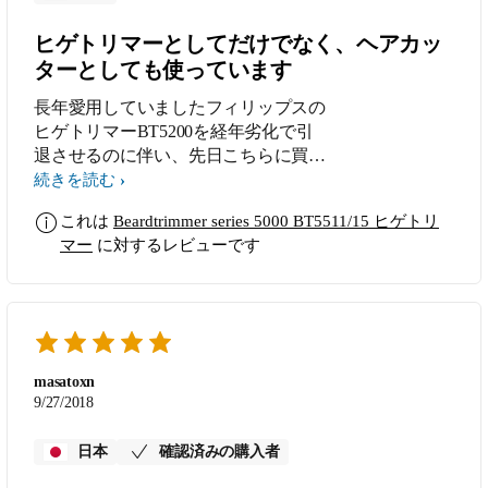
ヒゲトリマーとしてだけでなく、ヘアカッ
ターとしても使っています
長年愛用していましたフィリップスの
ヒゲトリマーBT5200を経年劣化で引
退させるのに伴い、先日こちらに買い
換えました。ヒゲトリマーとしてはほ
続きを読む
ぼ毎日、さらにヘアカッターとしても
これは
Beardtrimmer series 5000 BT5511/15 ヒゲトリ
週に最低2回は使用しており、とても
マー
に対するレビューです
気に入っています。 以前使っていた
BT5200だと「ズームロック長さ調整
リング」が頭髪をカットしている最中
にちょっとした弾みで回ってしまい、
思っていたよりも短く刈り上げてしま
ったことが何度かありましたが、今回
masatoxn
購入したBT5511は調節リングをしっ
9/27/2018
かりロックできるので、安心して使え
ます。おすすめです。
日本
確認済みの購入者