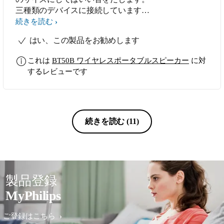
三種類のデバイスに接続しています。
そのためか、時々接続できなくなりま
続きを読む
すが、その時は、デバイス側を再設定
はい、この製品をお勧めします
すると接続できるようになります。あ
と、底の部分に振動を自らに返さない
これは
BT50B ワイヤレスポータブルスピーカー
に対
ための薄いゴムが貼ってあります。こ
するレビューです
れがテーブル等の硬いものの上に置い
た時に、効果を発揮しているようで
す。ただ、ポケットに出し入れしてい
ると、そのゴムが少し剥がれかかった
りします。そこを改良してもらえれば
続きを読む
(11)
星を追加します。
製品登録
MyPhilips
ご登録はこちら