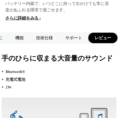
バッテリー内蔵で、いつどこに持って出かけても常に音
楽があふれる環境で過ごせます。
さらに詳細をみる
に
機能
技術仕様
サポート
レビュー
手のひらに収まる大音量のサウンド
Bluetooth®
充電式電池
2W