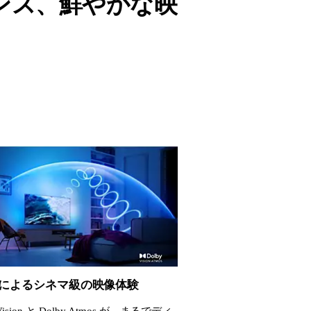
ンス、鮮やかな映
by によるシネマ級の映像体験
 Vision と Dolby Atmos が、まるでディ