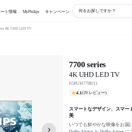
ア
ポート情報
MyPhilips
キャンペーン
イ
コ
ン
eries 4K UHD LED TV
サ
ポ
ー
ト
検
7700 series
索
4K UHD LED TV
65PUH7700/11
4.1
(29 レビュー)
スマートなデザイン、スマー
美
いつでも鮮やかな映像をお届け
Dolby Vision と Dolby