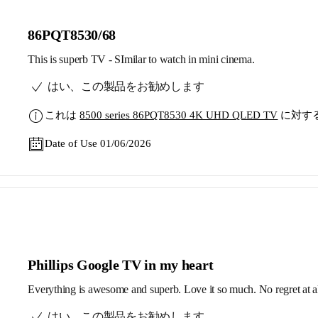
86PQT8530/68
This is superb TV - SImilar to watch in mini cinema.
はい、この製品をお勧めします
これは
8500 series 86PQT8530 4K UHD QLED TV
に対す
Date of Use 01/06/2026
Phillips Google TV in my heart
Everything is awesome and superb. Love it so much. No regret at al
はい、この製品をお勧めします