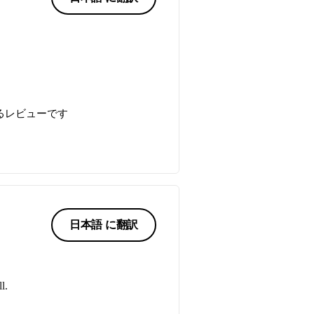
るレビューです
日本語 に翻訳
l.