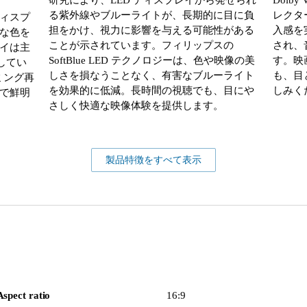
る紫外線やブルーライトが、長期的に目に負
レクタ
ディスプ
担をかけ、視力に影響を与える可能性がある
入感を
な色を
ことが示されています。フィリップスの
され、
イは主
SoftBlue LED テクノロジーは、色や映像の美
す。映
してい
しさを損なうことなく、有害なブルーライト
も、目
ミング再
を効果的に低減。長時間の視聴でも、目にや
しみく
で鮮明
さしく快適な映像体験を提供します。
製品特徴をすべて表示
Aspect ratio
16:9