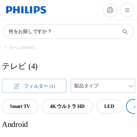
何をお探しですか？
ホーム (HOME)
テレビ
(
4
)
フィルター
(1)
Smart TV
4K ウルトラ HD
LED
A
Android