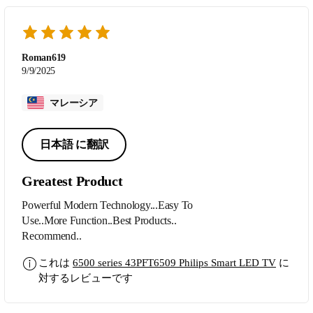
Roman619
9/9/2025
マレーシア
日本語 に翻訳
Greatest Product
Powerful Modern Technology...Easy To
Use..More Function..Best Products..
Recommend..
これは
6500 series 43PFT6509 Philips Smart LED TV
に
対するレビューです