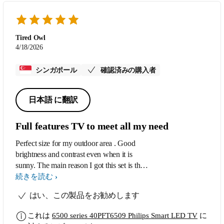
Tired Owl
4/18/2026
シンガポール
確認済みの購入者
日本語 に翻訳
Full features TV to meet all my need
Perfect size for my outdoor area . Good
brightness and contrast even when it is
sunny. The main reason I got this set is the
Google Chrome cast function built in, in
続きを読む
addition to the WiFi and Netflix /youtube
はい、この製品をお勧めします
one touch buttons . The Bluetooth function
also allow me to connect my earphones
これは
6500 series 40PFT6509 Philips Smart LED TV
に
which helps as the unit is outdoor and