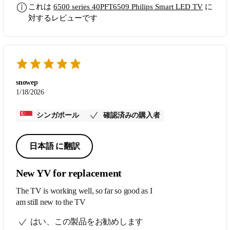
also allow me to connect my earphones
これは
6500 series 40PFT6509 Philips Smart LED TV
に
which helps as the unit is outdoor and
対するレビューです
would not disturb the neighbors. Great price
for all the functions.
snowep
1/18/2026
シンガポール
確認済みの購入者
日本語 に翻訳
New YV for replacement
The TV is working well, so far so good as I
am still new to the TV
はい、この製品をお勧めします