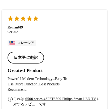
Roman619
9/9/2025
マレーシア
日本語 に翻訳
Greatest Product
Powerful Modern Technology...Easy To
Use..More Function..Best Products..
Recommend..
これは
6500 series 43PFT6509 Philips Smart LED TV
に
対するレビューです