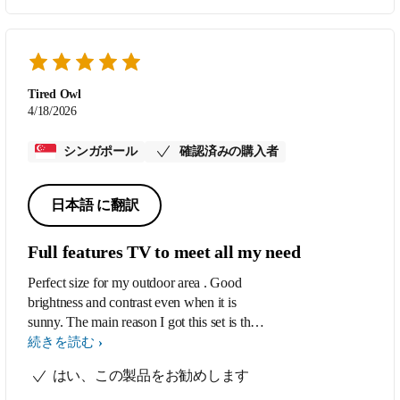
Tired Owl
4/18/2026
シンガポール
確認済みの購入者
日本語 に翻訳
Full features TV to meet all my need
Perfect size for my outdoor area . Good
brightness and contrast even when it is
sunny. The main reason I got this set is the
Google Chrome cast function built in, in
続きを読む
addition to the WiFi and Netflix /youtube
はい、この製品をお勧めします
one touch buttons . The Bluetooth function