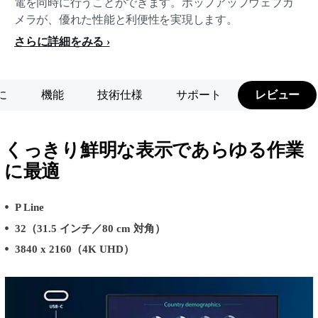
電を同時に行うことができます。ポップアップウェブカ
メラが、優れた性能と利便性を実現します。
さらに詳細をみる
に
機能
技術仕様
サポート
レビュー
くっきり鮮明な表示であらゆる作業
に最適
P Line
32（31.5 インチ／80 cm 対角）
3840 x 2160（4K UHD）