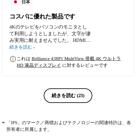
日本
コスパに優れた製品です
4Kのテレビをパソコンのモニタとし
て利用しようとしましたが、文字が滲
み実用に耐えませんでした。 HDMIは
そもそも映像用の規格であり、PC用
続きを読む
はやはり非圧縮のDPポートが問題が
これは
Brilliance 438P1 MultiView 搭載 4K ウルトラ
起こらなく綺麗に表示されます。 こ
HD 液晶ディスプレイ
に対するレビューです
ちらの製品はDPポートが２個あるの
で便利です。 画質は特に問題ありま
せん=普通に綺麗に表示される 個体差
があるとは思いますがドット抜けも今
の所ありません(気づかない・無いと
続きを読む
(23)
思う) 43インチクラスの4Kモニタとし
ては安価ですが、製品はしっかりとし
てます。 VESAマウントで取り付けて
モニタ下部にセンタースピーカーを置
「IPS」のマーク／商標およびテクノロジーの関連特許は、各
いてますが、下部に突起が無い事も気
所有者に所属します。
に入ってます。