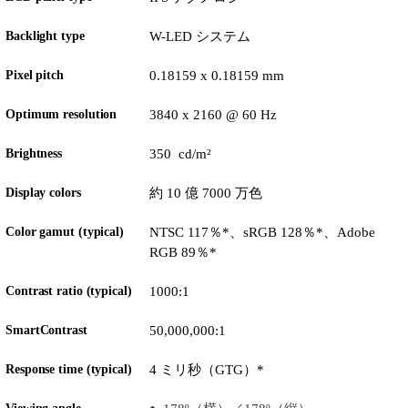
Backlight type
W-LED システム
Pixel pitch
0.18159 x 0.18159 mm
Optimum resolution
3840 x 2160 @ 60 Hz
Brightness
350 cd/m²
Display colors
約 10 億 7000 万色
Color gamut (typical)
NTSC 117％*、sRGB 128％*、Adobe
RGB 89％*
Contrast ratio (typical)
1000:1
SmartContrast
50,000,000:1
Response time (typical)
4 ミリ秒（GTG）*