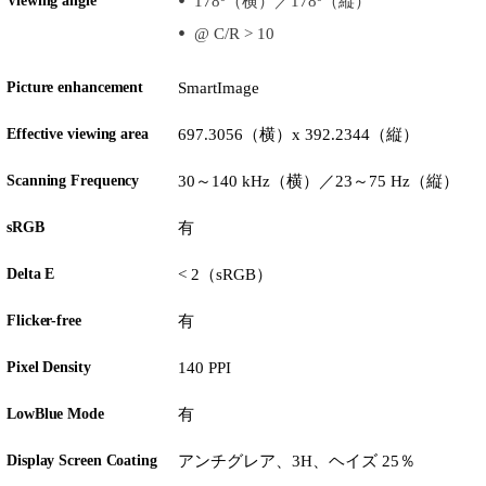
Viewing angle
178º（横）／178º（縦）
@ C/R > 10
Picture enhancement
SmartImage
Effective viewing area
697.3056（横）x 392.2344（縦）
Scanning Frequency
30～140 kHz（横）／23～75 Hz（縦）
sRGB
有
Delta E
< 2（sRGB）
Flicker-free
有
Pixel Density
140 PPI
LowBlue Mode
有
Display Screen Coating
アンチグレア、3H、ヘイズ 25％