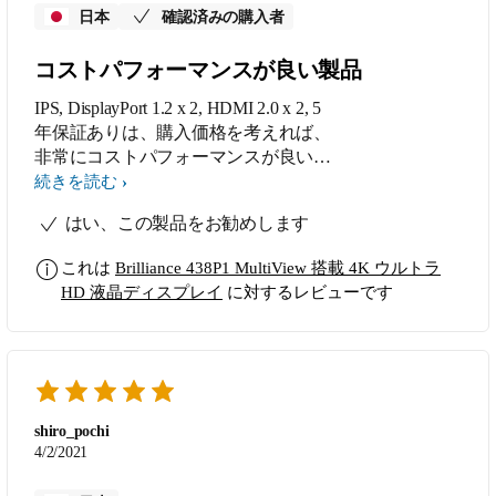
日本
確認済みの購入者
コストパフォーマンスが良い製品
IPS, DisplayPort 1.2 x 2, HDMI 2.0 x 2, 5
年保証ありは、購入価格を考えれば、
非常にコストパフォーマンスが良い。
デザインもシンプルで良い。
続きを読む
はい、この製品をお勧めします
これは
Brilliance 438P1 MultiView 搭載 4K ウルトラ
HD 液晶ディスプレイ
に対するレビューです
shiro_pochi
4/2/2021