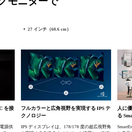
ングモニターで
27 インチ（68.6 cm）
C を接
フルカラーと広角視野を実現する IPS テ
人に
クノロジー
る Sma
電源供
IPS ディスプレイは、178/178 度の超広視野角
Smar