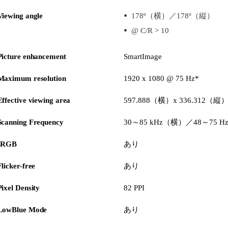
Viewing angle
178º（横）／178º（縦）
@ C/R > 10
Picture enhancement
SmartImage
Maximum resolution
1920 x 1080 @ 75 Hz*
Effective viewing area
597.888（横）x 336.312（縦
Scanning Frequency
30～85 kHz（横）／48～75 
sRGB
あり
Flicker-free
あり
Pixel Density
82 PPI
LowBlue Mode
あり