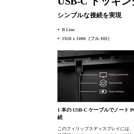
USB-C ドッキ
シンプルな接続を実現
B Line
1920 x 1080（フル HD）
1 本の USB-C ケーブルでノート P
続
このフィリップスディスプレイには、