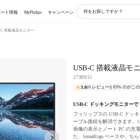
ア
ポート情報
MyPhilips
キャンペーン
イ
コ
ン
B-C 搭載液晶モニター
サ
ポ
ー
ト
検
USB-C 搭載液晶モ
索
273B9/11
3.8
(6 レビュー)
| 83% のが
USB-C ドッキングモニターで
フィリップスの USB-C ドッキ
ーブル接続を解消できます。1 本
画像の表示とノート PC の
た、SmartErgo ベースや