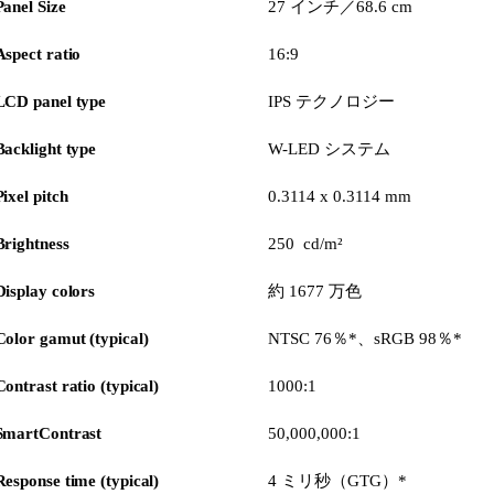
Panel Size
27 インチ／68.6 cm
Aspect ratio
16:9
LCD panel type
IPS テクノロジー
Backlight type
W-LED システム
Pixel pitch
0.3114 x 0.3114 mm
Brightness
250 cd/m²
Display colors
約 1677 万色
Color gamut (typical)
NTSC 76％*、sRGB 98％*
Contrast ratio (typical)
1000:1
SmartContrast
50,000,000:1
Response time (typical)
4 ミリ秒（GTG）*