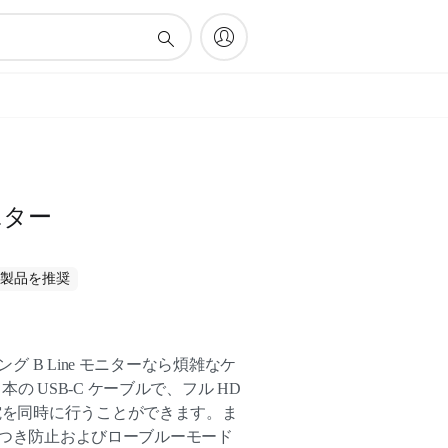
ニター
この製品を推奨
ング B Line モニターなら煩雑なケ
の USB-C ケーブルで、フル HD
充電を同時に行うことができます。ま
、ちらつき防止およびローブルーモード