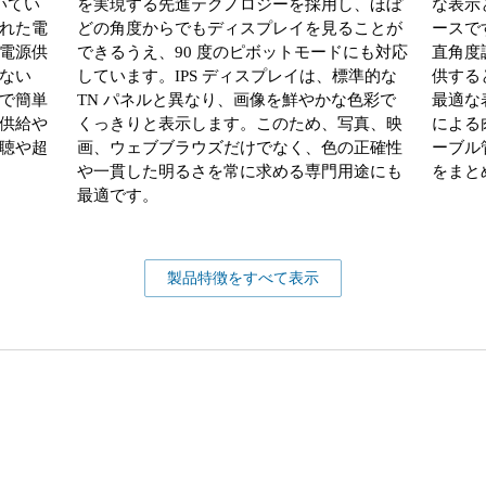
付いてい
を実現する先進テクノロジーを採用し、ほぼ
な表示
れた電
どの角度からでもディスプレイを見ることが
ースで
電源供
できるうえ、90 度のピボットモードにも対応
直角度
ない
しています。IPS ディスプレイは、標準的な
供する
ルで簡単
TN パネルと異なり、画像を鮮やかな色彩で
最適な
供給や
くっきりと表示します。このため、写真、映
による
聴や超
画、ウェブブラウズだけでなく、色の正確性
ーブル
や一貫した明るさを常に求める専門用途にも
をまと
最適です。
製品特徴をすべて表示