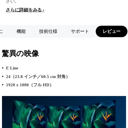
さい。
さらに詳細をみる
に
機能
技術仕様
サポート
レビュー
驚異の映像
E Line
24（23.8 インチ／60.5 cm 対角）
1920 x 1080（フル HD）