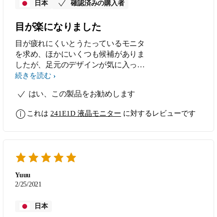
日本
確認済みの購入者
目が楽になりました
目が疲れにくいとうたっているモニタ
を求め、ほかにいくつも候補がありま
したが、足元のデザインが気に入って
これを購入。目が実際楽になり、一日
続きを読む
の目薬回数が減りました。満足、そし
はい、この製品をお勧めします
て感謝です。
これは
241E1D 液晶モニター
に対するレビューです
Yuuu
2/25/2021
日本