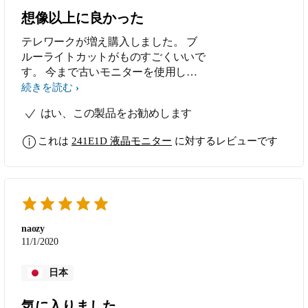
想像以上に良かった
テレワークが増え購入しました。 ブ
ルーライトカットがものすごくいいで
す。 今まで古いモニターを使用して
いましたが目の疲れがひどく今回この
続きを読む
モニターを選びました。デザインも良
はい、この製品をお勧めします
かったです。
これは
241E1D 液晶モニター
に対するレビューです
naozy
11/1/2020
日本
気に入りました