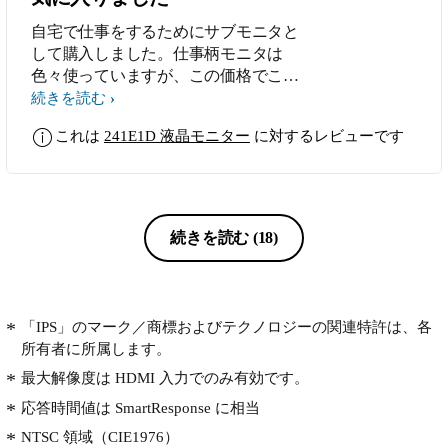
自宅で仕事をするためにサブモニタと
して購入しました。仕事柄モニタは
色々使っていますが、この価格でこの
製品内容はお買い得だと思います。材
続きを読む
質、仕様などちゃんと考えられて作ら
これは
241E1D 液晶モニター
に対するレビューです
れている製品だと思いました。
続きを読む
(18)
「IPS」のマーク／商標およびテクノロジーの関連特許は、各
所有者に所属します。
最大解像度は HDMI 入力でのみ有効です。
応答時間値は SmartResponse に相当
NTSC 領域（CIE1976）