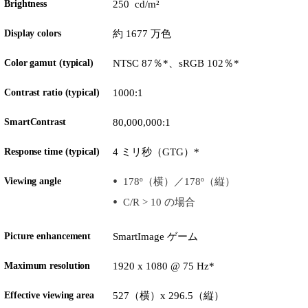
Brightness
250 cd/m²
Display colors
約 1677 万色
Color gamut (typical)
NTSC 87％*、sRGB 102％*
Contrast ratio (typical)
1000:1
SmartContrast
80,000,000:1
Response time (typical)
4 ミリ秒（GTG）*
Viewing angle
178º（横）／178º（縦）
C/R > 10 の場合
Picture enhancement
SmartImage ゲーム
Maximum resolution
1920 x 1080 @ 75 Hz*
Effective viewing area
527（横）x 296.5（縦）