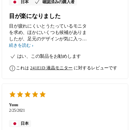
日本
確認済みの購入者
目が楽になりました
目が疲れにくいとうたっているモニタ
を求め、ほかにいくつも候補がありま
したが、足元のデザインが気に入って
これを購入。目が実際楽になり、一日
続きを読む
の目薬回数が減りました。満足、そし
はい、この製品をお勧めします
て感謝です。
これは
241E1D 液晶モニター
に対するレビューです
Yuuu
2/25/2021
日本