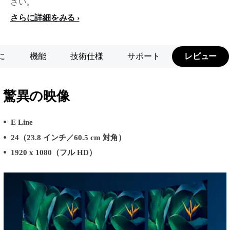
さい。
さらに詳細をみる
に
機能
技術仕様
サポート
レビュー
驚異の映像
E Line
24（23.8 インチ／60.5 cm 対角）
1920 x 1080（フル HD）