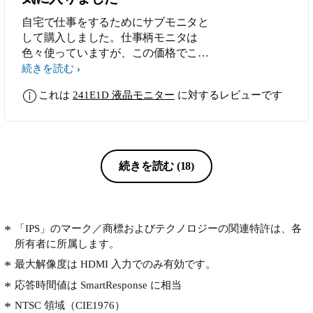
自宅で仕事をするためにサブモニタと
して購入しました。仕事柄モニタは
色々使っていますが、この価格でこの
製品内容はお買い得だと思います。材
続きを読む
質、仕様などちゃんと考えられて作ら
これは
241E1D 液晶モニター
に対するレビューです
れている製品だと思いました。
続きを読む
(18)
「IPS」のマーク／商標およびテクノロジーの関連特許は、各
所有者に所属します。
最大解像度は HDMI 入力でのみ有効です。
応答時間値は SmartResponse に相当
NTSC 領域（CIE1976）