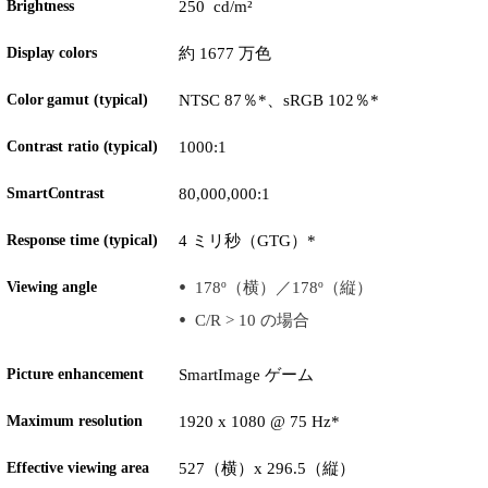
Brightness
250 cd/m²
Display colors
約 1677 万色
Color gamut (typical)
NTSC 87％*、sRGB 102％*
Contrast ratio (typical)
1000:1
SmartContrast
80,000,000:1
Response time (typical)
4 ミリ秒（GTG）*
Viewing angle
178º（横）／178º（縦）
C/R > 10 の場合
Picture enhancement
SmartImage ゲーム
Maximum resolution
1920 x 1080 @ 75 Hz*
Effective viewing area
527（横）x 296.5（縦）