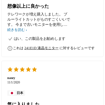
想像以上に良かった
テレワークが増え購入しました。 ブ
ルーライトカットがものすごくいいで
す。 今まで古いモニターを使用して
いましたが目の疲れがひどく今回この
続きを読む
モニターを選びました。デザインも良
はい、この製品をお勧めします
かったです。
これは
241E1D 液晶モニター
に対するレビューです
naozy
11/1/2020
日本
気に入りました