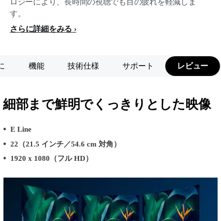
ロジーにより、長時間の視聴でも目の疲れを軽減しま
す。
さらに詳細をみる
に
機能
技術仕様
サポート
レビュー
細部まで鮮明でくっきりとした映像
E Line
22（21.5 インチ／54.6 cm 対角）
1920 x 1080（フル HD）