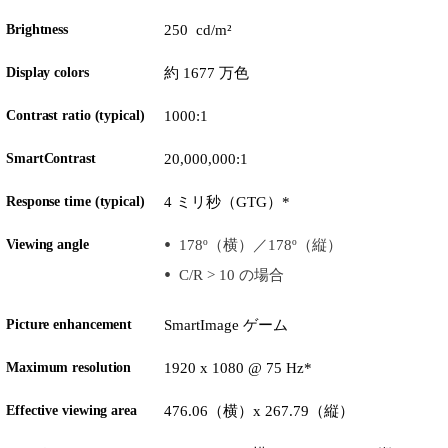
Brightness
250 cd/m²
Display colors
約 1677 万色
Contrast ratio (typical)
1000:1
SmartContrast
20,000,000:1
Response time (typical)
4 ミリ秒（GTG）*
Viewing angle
178º（横）／178º（縦）
C/R > 10 の場合
Picture enhancement
SmartImage ゲーム
Maximum resolution
1920 x 1080 @ 75 Hz*
Effective viewing area
476.06（横）x 267.79（縦）