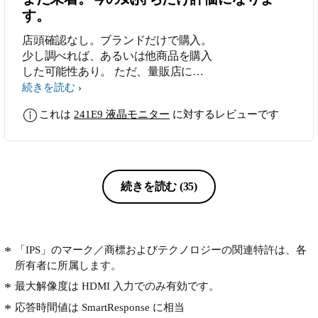
す。
店頭確認なし。ブランドだけで購入。
少し調べれば、あるいは他商品を購入
した可能性あり。 ただ、量販店に商
品展示有無、映像確認までする気はな
続きを読む
く、迷ったのは、こちらか、2,000円
これは
241E9 液晶モニター
に対するレビューです
程安い方が、です。 迷いは、「安い
方がいい、そんなに変わらないだろ
う」と「長く使うだろうから？安く買
って、やっぱり大きい方が良かった、
なんて思うかもなぁ」 結論は、えい
続きを読む
(35)
やっ！ という勢い。 届いてまたレビ
ュー書き足し可能でしたら、書かせて
いただきます。 つづく...のか!?
「IPS」のマーク／商標およびテクノロジーの関連特許は、各
所有者に所属します。
最大解像度は HDMI 入力でのみ有効です。
応答時間値は SmartResponse に相当