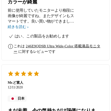
カラーが綺麗
前に使用していたモニターより格段に
画像が綺麗ですね、またデザインもス
マートです。良い買い物ができまし
た。
続きを読む
はい、この製品をお勧めします
これは
246E9QDSB Ultra Wide-Color 搭載液晶モニタ
ー
に対するレビューです
Mr.ど素人
12/11/2020
日本
まだ未着。今の気持ちだけ評価になりま