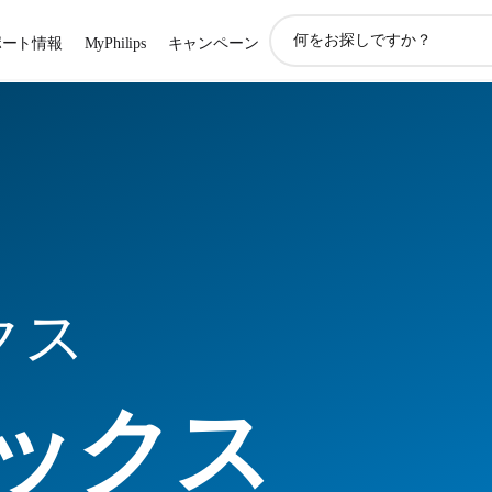
ア
ポート情報
MyPhilips
キャンペーン
イ
コ
ン
サ
ポ
ー
ト
検
索
クス
ックス