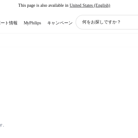
This page is also available in
United States (English)
ア
ポート情報
MyPhilips
キャンペーン
イ
コ
ン
サ
ポ
ー
ト
検
索
す。