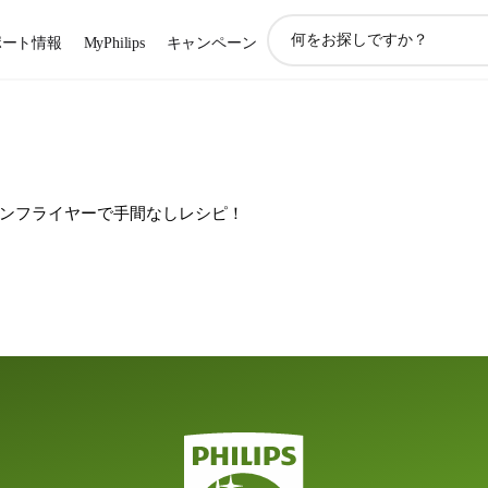
ア
ポート情報
MyPhilips
キャンペーン
イ
コ
ン
サ
ポ
ー
ト
ンフライヤーで手間なしレシピ！
検
索