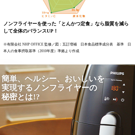
ノンフライヤーを使った「とんかつ定食」なら脂質を減ら
して全体のバランスUP！
※有限会社 NHP OFFICE 監修／図：五訂増補 日本食品標準成分表 基準 日
本人の食事摂取基準（2010年度）準拠より作成
簡単、ヘルシー、お い し いを
実現するノ ン フ ラ イ ヤ ーの
秘 密 と は ! ?