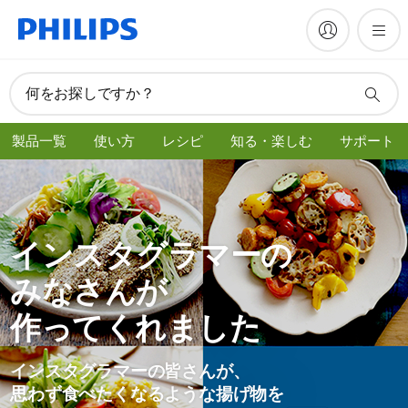
何をお探しですか？
製品一覧
使い方
レシピ
知る・楽しむ
サポート
インスタグラマーの
み な さ ん が
作 っ て く れ ま し た
イ ン ス タ グ ラ マ ーの皆さんが、
思 わ ず 食 べ た く な る よ う な揚げ物を