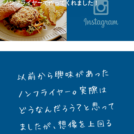
ノ ン フ ラ イ ヤ ーで作 っ て く れ ま し た ！