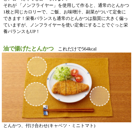
それが 「ノンフライヤー」を使用して作ると、通常のとんかつ
1枚と同じカロリーで、ご飯、お味噌汁、副菜がついて定食に
できます！栄養バランスも通常のとんかつは脂質に大きく偏っ
ていますが、ノンフライヤーを使い定食にすることでぐっと栄
養バランスもUP！
油で揚げたとんかつ
こ れ だ け で 5 6 4 k c a l
とんかつ、付け合わせ(キャベツ・ミニトマト)