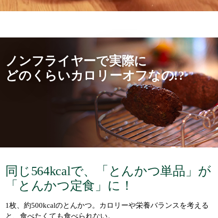
ノンフライヤーで実際に
ど の く ら いカロリーオフなの!?
同じ564kcalで、「 と ん か つ 単 品 」が
「 と ん か つ 定 食 」に！
1枚、約500kcalのとんかつ。カロリーや栄養バランスを考える
と、食べたくても食べられない。